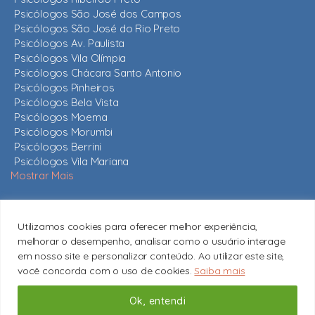
Psicólogos São José dos Campos
Psicólogos São José do Rio Preto
Psicólogos Av. Paulista
Psicólogos Vila Olímpia
Psicólogos Chácara Santo Antonio
Psicólogos Pinheiros
Psicólogos Bela Vista
Psicólogos Moema
Psicólogos Morumbi
Psicólogos Berrini
Psicólogos Vila Mariana
Mostrar Mais
Nossos psicólogos
Utilizamos cookies para oferecer melhor experiência,
Mais de 820 psicólogos em São Paulo e em todo o estado,
melhorar o desempenho, analisar como o usuário interage
todos com CRP ativo.
Conheça nossos psicólogos
em nosso site e personalizar conteúdo. Ao utilizar este site,
você concorda com o uso de cookies.
Saiba mais
contato@psicologossaopaulo.com.br
Copyright © 2026 Psicólogos São Paulo
Ok, entendi
Subir
↑