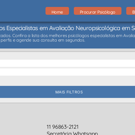
Home
Procurar Psicólogo
B
os Especialistas em Avaliação Neuropsicológica em 
cados. Confira a lista dos melhores psicólogos especialistas em Ava
perfis e agende sua consulta em segundos.
MAIS FILTROS
11 96863-2121
Secretária Whatsapp