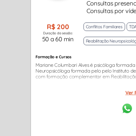
Consultas presenc
Consultas por víd
R$ 200
Conflitos Familiares
TD
Duração da sessão:
50 a 60 min
Reabilitação Neuropsicoló
Formação e Cursos
Mariane Columbari Alves é psicóloga formada
Neuropsicóloga formada pelo pelo Instituto de
com formação complementar em Reabilitação C
Ver 