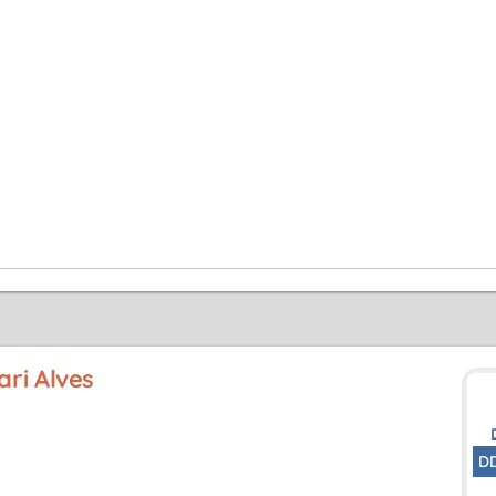
ri Alves
D