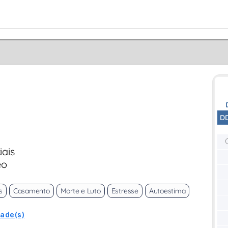
D
iais
eo
s
Casamento
Morte e Luto
Estresse
Autoestima
dade(s)