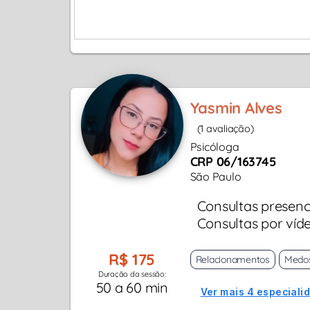
Yasmin Alves
(1 avaliação)
Psicóloga
CRP 06/163745
São Paulo
Consultas presenc
Consultas por víd
R$ 175
Relacionamentos
Medo
Duração da sessão:
50 a 60 min
Ver mais 4 especiali