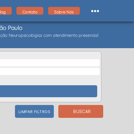
log
Contato
Sobre Nós
São Paulo
liação Neuropsicológica com atendimento presencial
BUSCAR
LIMPAR FILTROS