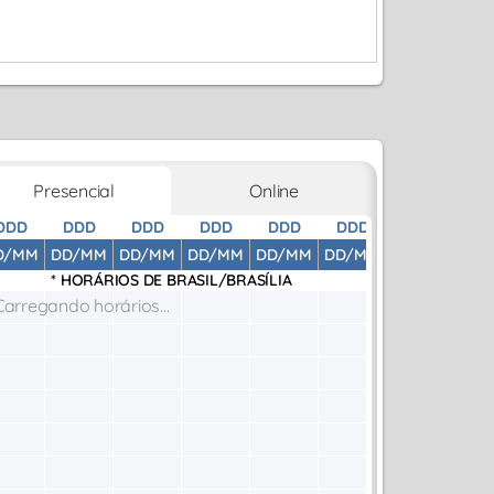
Presencial
Online
DDD
DDD
DDD
DDD
DDD
DDD
DDD
D
D/MM
DD/MM
DD/MM
DD/MM
DD/MM
DD/MM
DD/MM
DD
* HORÁRIOS DE
BRASIL/BRASÍLIA
Carregando horários...