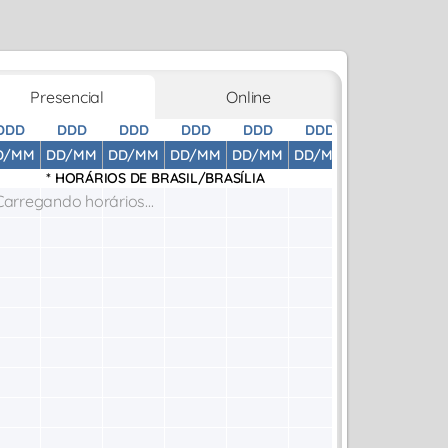
Presencial
Online
DDD
DDD
DDD
DDD
DDD
DDD
DDD
D
D/MM
DD/MM
DD/MM
DD/MM
DD/MM
DD/MM
DD/MM
DD
* HORÁRIOS DE
BRASIL/BRASÍLIA
Carregando horários...