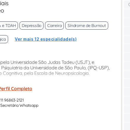
iais
eo
A e TDAH
Depressão
Carreira
Síndrome de Burnout
gica
Ver mais 12 especialidade(s)
 pela Universidade São Judas Tadeu (USJT), e
 Psiquiatria da Universidade de São Paulo, (IPQ-USP),
ognitiva, pela Escola de Neuropsicologia.
Perfil Completo
11 96863-2121
Secretária Whatsapp