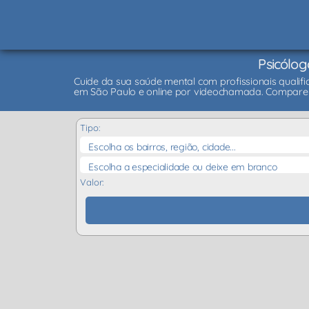
Psicólog
Cuide da sua saúde mental com profissionais qualifi
em São Paulo e online por videochamada. Compare 
Tipo:
Escolha os bairros, região, cidade...
Escolha a especialidade ou deixe em branco
Valor: