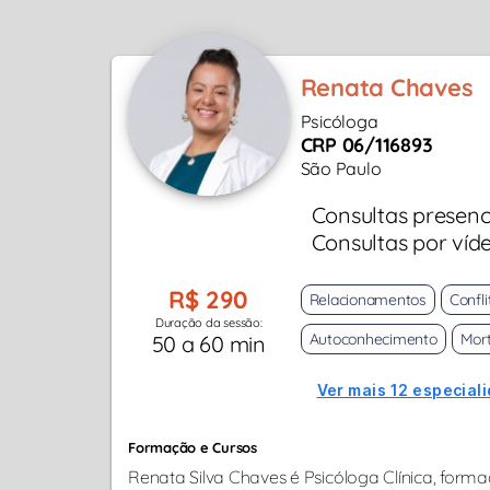
Renata Chaves
Psicóloga
CRP 06/116893
São Paulo
Consultas presenc
Consultas por víd
R$ 290
Relacionamentos
Confli
Duração da sessão:
Autoconhecimento
Mort
50 a 60 min
Ver mais 12 especial
Formação e Cursos
Renata Silva Chaves é Psicóloga Clínica, form