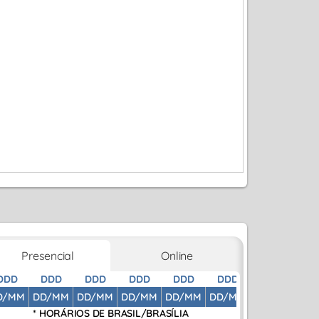
Presencial
Online
DDD
DDD
DDD
DDD
DDD
DDD
DDD
D
D/MM
DD/MM
DD/MM
DD/MM
DD/MM
DD/MM
DD/MM
DD
* HORÁRIOS DE
BRASIL/BRASÍLIA