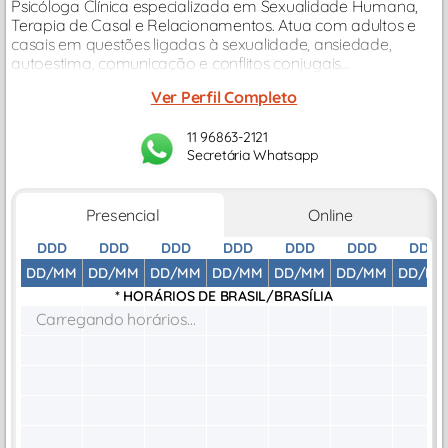
Psicóloga Clínica especializada em Sexualidade Humana,
Terapia de Casal e Relacionamentos. Atua com adultos e
casais em questões ligadas à sexualidade, ansiedade,
autoestima, comunicação e conflitos conjugais...
Ver Perfil Completo
11 96863-2121
Secretária Whatsapp
Presencial
Online
DDD
DDD
DDD
DDD
DDD
DDD
DDD
DD/MM
DD/MM
DD/MM
DD/MM
DD/MM
DD/MM
DD/M
* HORÁRIOS DE
BRASIL/BRASÍLIA
Carregando horários...