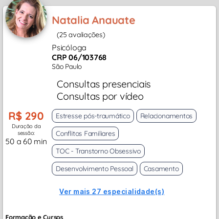
Natalia Anauate
(25 avaliações)
Psicóloga
CRP 06/103768
São Paulo
Consultas presenciais
Consultas por vídeo
R$ 290
Estresse pós-traumático
Relacionamentos
Duração da
Conflitos Familiares
sessão:
50 a 60 min
TOC - Transtorno Obsessivo
Desenvolvimento Pessoal
Casamento
Ver mais 27 especialidade(s)
Formação e Cursos