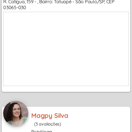
R. Catigua, 159 - , Bairro: Tatuapé - São Paulo/SP, CEP
03065-030
Magpy Silva
(3 avaliações)
Psicóloga