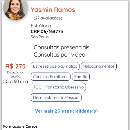
Yasmin Ramos
(27 avaliações)
Psicóloga
CRP 06/163775
São Paulo
Consultas presenciais
Consultas por vídeo
R$ 275
Estresse pós-traumático
Relacionamentos
Duração da
Conflitos Familiares
Família
sessão:
50 a 60 min
TOC - Transtorno Obsessivo
Desenvolvimento Pessoal
Ver mais 26 especialidade(s)
Formação e Cursos