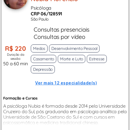
Psicóloga
CRP 06/128591
São Paulo
Consultas presenciais
Consultas por vídeo
R$ 220
Medos
Desenvolvimento Pessoal
Duração da
Casamento
Morte e Luto
Estresse
sessão:
50 a 60 min
Depressão
Ver mais 12 especialidade(s)
Formação e Cursos
A psicóloga Nubia é formada desde 2014 pela Universidade
Cruzeiro do Sul, pós graduanda em psicologia analítica pela
Universidade de São Caetano do Sul e com cursos em
psicossomática e medicina tradicional chinesa.