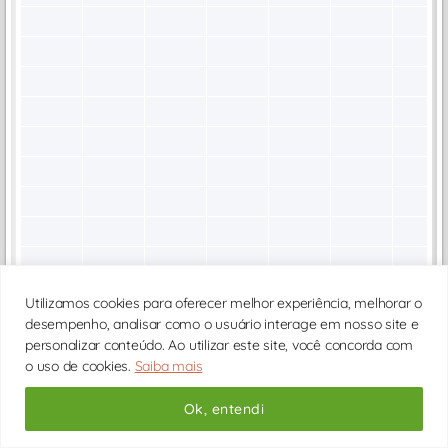
Clique no horário
Arraste a agenda
Utilizamos cookies para oferecer melhor experiência, melhorar o
Ver mais horarios
desempenho, analisar como o usuário interage em nosso site e
personalizar conteúdo. Ao utilizar este site, você concorda com
o uso de cookies.
Saiba mais
AGENDAR CONSULTA
Ok, entendi
Endereço do consultório: