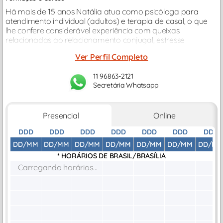
Há mais de 15 anos Natália atua como psicóloga para
atendimento individual (adultos) e terapia de casal, o que
lhe confere considerável experiência com queixas
relacionadas ao relacionamento conjugal, estresse
relacionado ao trabalho, dificuldades na vida afetiva e
Ver Perfil Completo
relacionamentos...
11 96863-2121
Secretária Whatsapp
Presencial
Online
DDD
DDD
DDD
DDD
DDD
DDD
DDD
DD/MM
DD/MM
DD/MM
DD/MM
DD/MM
DD/MM
DD/M
* HORÁRIOS DE
BRASIL/BRASÍLIA
Carregando horários...