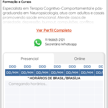
Formação e Cursos
Especialista em Terapia Cognitivo-Comportamental e pós-
graduanda em Neuropsicologia, atua com adultos e casais
promovendo saúde emocional. Atende casos de
ansiedade, depressão, burnout, compulsões, conflitos
afetivos, psicossomática e transição profissional...
Ver Perfil Completo
11 96863-2121
Secretária Whatsapp
Presencial
Online
DDD
DDD
DDD
DDD
DDD
DDD
DDD
DD/MM
DD/MM
DD/MM
DD/MM
DD/MM
DD/MM
DD/M
* HORÁRIOS DE
BRASIL/BRASÍLIA
Carregando horários...