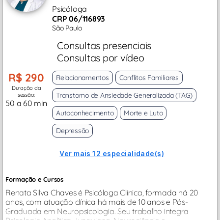
Psicóloga
CRP 06/116893
São Paulo
Consultas presenciais
Consultas por vídeo
R$ 290
Relacionamentos
Conflitos Familiares
Duração da
Transtorno de Ansiedade Generalizada (TAG)
sessão:
50 a 60 min
Autoconhecimento
Morte e Luto
Depressão
Ver mais 12 especialidade(s)
Formação e Cursos
Renata Silva Chaves é Psicóloga Clínica, formada há 20
anos, com atuação clínica há mais de 10 anos e Pós-
Graduada em Neuropsicologia. Seu trabalho integra