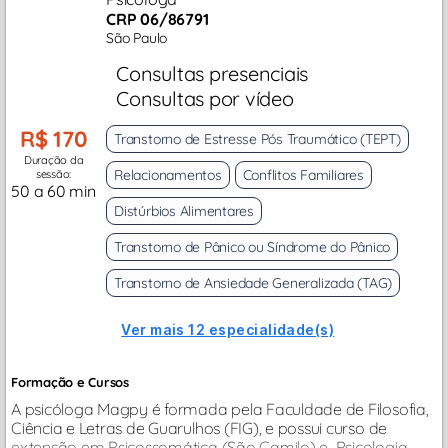
CRP 06/86791
São Paulo
Consultas presenciais
Consultas por vídeo
R$ 170
Transtorno de Estresse Pós Traumático (TEPT)
Duração da
Relacionamentos
Conflitos Familiares
sessão:
50 a 60 min
Distúrbios Alimentares
Transtorno de Pânico ou Síndrome do Pânico
Transtorno de Ansiedade Generalizada (TAG)
Ver mais 12 especialidade(s)
Formação e Cursos
A psicóloga Magpy é formada pela Faculdade de Filosofia,
Ciência e Letras de Guarulhos (FIG), e possui curso de
extensão em Psicossomática (São Camilo) e Psicologia