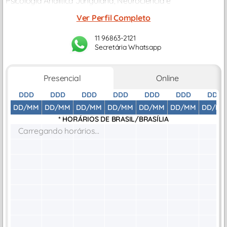
Psicologia Analítica Junguiana, Neurociência e
desenvolvimento emocional, oferecendo um olhar profundo
Ver Perfil Completo
e humanizado sobre o comportamento humano
11 96863-2121
Secretária Whatsapp
Presencial
Online
DDD
DDD
DDD
DDD
DDD
DDD
DDD
DD/MM
DD/MM
DD/MM
DD/MM
DD/MM
DD/MM
DD/M
* HORÁRIOS DE
BRASIL/BRASÍLIA
Carregando horários...