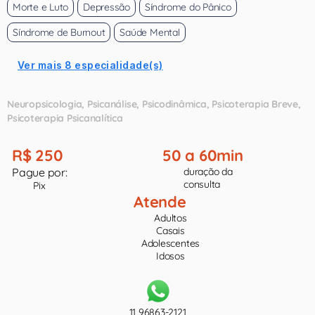
Morte e Luto
Depressão
Síndrome do Pânico
Síndrome de Burnout
Saúde Mental
Ver mais 8 especialidade(s)
Neuropsicologia
Psicanálise
Psicodinâmica
Psicoterapia Breve
Psicoterapia Psicanalítica
R$ 250
50 a 60min
Pague por:
duração da
consulta
Pix
Atende
Adultos
Casais
Adolescentes
Idosos
11 96863-2121