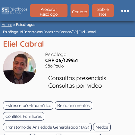
Procurar
Sobre
Contato
Psicólogo
Nós
Psicólogos
São
Home
»
Psicólogos
Paulo
Psicólogo Jd Recanto das Rosas em Osasco/SP | Eliel Cabral
Eliel Cabral
Psicólogo
CRP 06/129951
São Paulo
Consultas presenciais
Consultas por vídeo
Estresse pós-traumático
Relacionamentos
Conflitos Familiares
Transtorno de Ansiedade Generalizada (TAG)
Medos