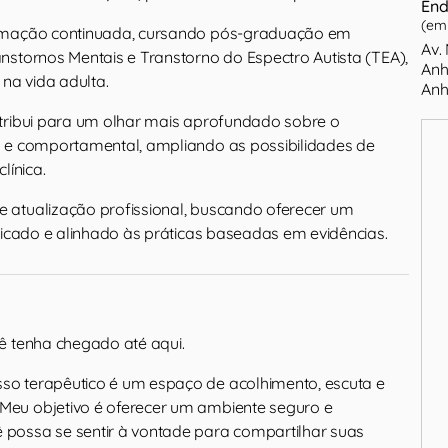
End
(em 
rmação continuada, cursando pós-graduação em
Av.
nstornos Mentais e Transtorno do Espectro Autista (TEA),
Anh
 na vida adulta.
Anh
tribui para um olhar mais aprofundado sobre o
 e comportamental, ampliando as possibilidades de
línica.
 atualização profissional, buscando oferecer um
ficado e alinhado às práticas baseadas em evidências.
ocê tenha chegado até aqui.
sso terapêutico é um espaço de acolhimento, escuta e
 Meu objetivo é oferecer um ambiente seguro e
ê possa se sentir à vontade para compartilhar suas