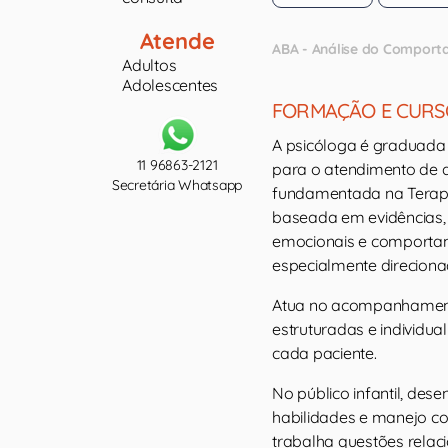
Atende
ABA - Análise do Compor
Adultos
Adolescentes
FORMAÇÃO E CURS
A psicóloga é graduada 
11 96863-2121
para o atendimento de ad
Secretária Whatsapp
fundamentada na Terap
baseada em evidências,
emocionais e comportam
especialmente direcionad
Atua no acompanhamento
estruturadas e individu
cada paciente.
No público infantil, de
habilidades e manejo c
trabalha questões rela