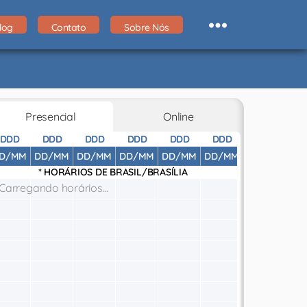
log
Contato
Sobre Nós
Presencial
Online
DDD
DDD
DDD
DDD
DDD
DDD
DDD
D
D/MM
DD/MM
DD/MM
DD/MM
DD/MM
DD/MM
DD/MM
DD
* HORÁRIOS DE
BRASIL/BRASÍLIA
Carregando horários...