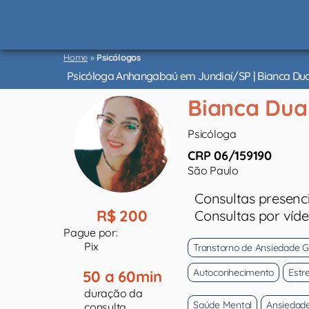
Psicólogos
São
Home
»
Psicólogos
Paulo
Psicóloga Anhangabaú em Jundiaí/SP | Bianca Du
Bianca Dua
Psicóloga
CRP 06/159190
São Paulo
Consultas presenci
R$ 200
Consultas por víd
Pague por:
Pix
Transtorno de Ansiedade G
Autoconhecimento
Estr
50 a 60min
duração da
Saúde Mental
Ansiedad
consulta