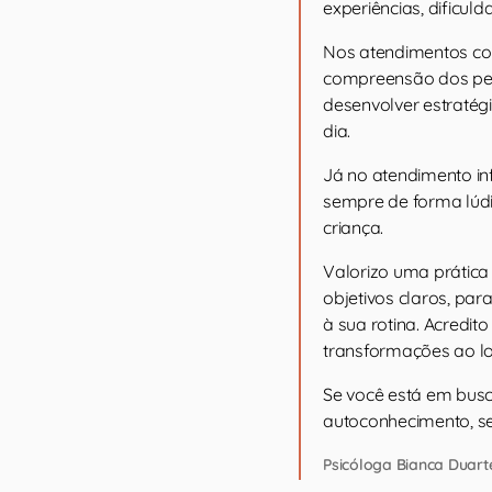
experiências, dificul
Nos atendimentos com
compreensão dos pe
desenvolver estratég
dia.
Já no atendimento inf
sempre de forma lúdi
criança.
Valorizo uma prática
objetivos claros, para
à sua rotina. Acred
transformações ao l
Se você está em bus
autoconhecimento, s
Psicóloga Bianca Duart