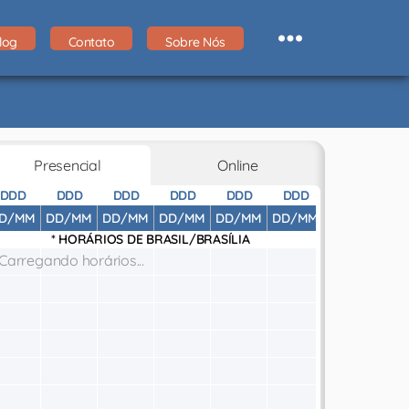
log
Contato
Sobre Nós
Presencial
Online
DDD
DDD
DDD
DDD
DDD
DDD
DDD
D
D/MM
DD/MM
DD/MM
DD/MM
DD/MM
DD/MM
DD/MM
DD
* HORÁRIOS DE
BRASIL/BRASÍLIA
Carregando horários...