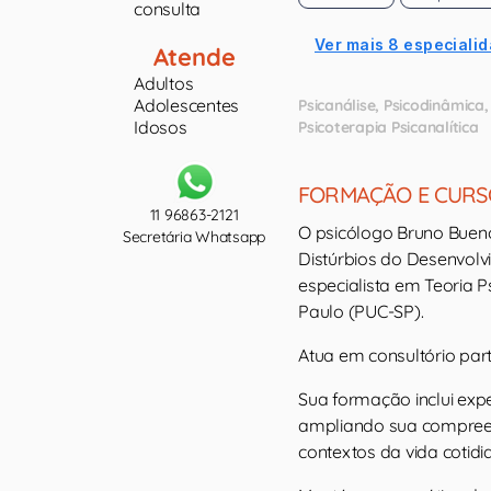
consulta
Ver mais 8 especialid
Atende
Adultos
Adolescentes
Psicanálise
Psicodinâmica
Idosos
Psicoterapia Psicanalítica
FORMAÇÃO E CURS
11 96863-2121
O psicólogo Bruno Bueno
Secretária Whatsapp
Distúrbios do Desenvolv
especialista em Teoria Ps
Paulo (PUC-SP).
Atua em consultório par
Sua formação inclui exp
ampliando sua compreen
contextos da vida cotidi