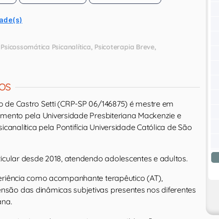
ade(s)
Psicossomática Psicanalítica
Psicoterapia Breve
OS
 de Castro Setti (CRP-SP 06/146875) é mestre em
imento pela Universidade Presbiteriana Mackenzie e
icanalítica pela Pontifícia Universidade Católica de São
ticular desde 2018, atendendo adolescentes e adultos.
eriência como acompanhante terapêutico (AT),
são das dinâmicas subjetivas presentes nos diferentes
ana.