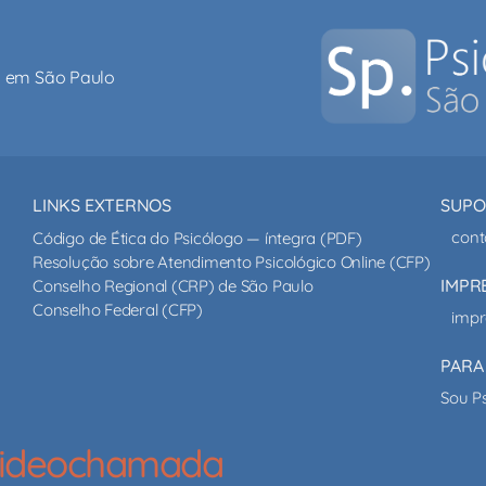
al em São Paulo
LINKS EXTERNOS
SUPO
cont
Código de Ética do Psicólogo — íntegra (PDF)
Resolução sobre Atendimento Psicológico Online (CFP)
IMPR
Conselho Regional (CRP) de São Paulo
Conselho Federal (CFP)
impr
PARA
Sou P
 videochamada