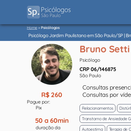
Psicólogos
Home
»
Psicólogos
São
Paulo
Psicólogo Jardim Paulistano em São Paulo/SP | Bru
Bruno Setti
Psicólogo
CRP 06/146875
São Paulo
Consultas presenci
R$ 260
Consultas por víd
Pague por:
Pix
Relacionamentos
Distúr
Transtorno de Ansiedade G
50 a 60min
duração da
Autoestima
Terapia de 