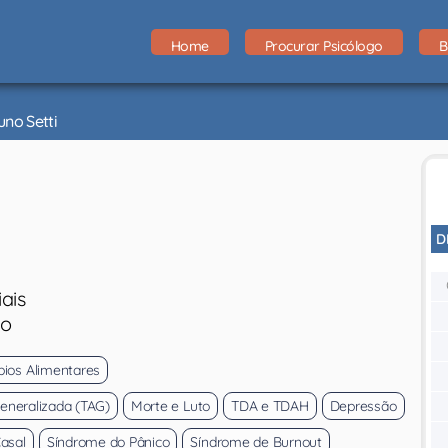
Home
Procurar Psicólogo
B
no Setti
D
ais
eo
bios Alimentares
eneralizada (TAG)
Morte e Luto
TDA e TDAH
Depressão
Casal
Síndrome do Pânico
Síndrome de Burnout