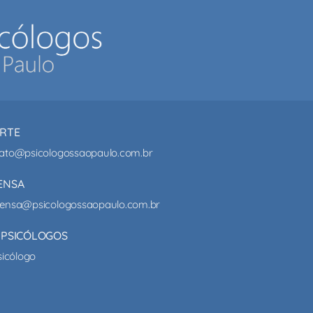
RTE
ato@psicologossaopaulo.com.br
ENSA
ensa@psicologossaopaulo.com.br
 PSICÓLOGOS
sicólogo