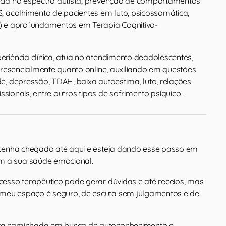
cia no espectro autista, prevenção de comportamentos
, acolhimento de pacientes em luto, psicossomática,
) e aprofundamentos em Terapia Cognitivo-
riência clínica, atua no atendimento deadolescentes,
presencialmente quanto online, auxiliando em questões
e, depressão, TDAH, baixa autoestima, luto, relações
issionais, entre outros tipos de sofrimento psíquico.
cê tenha chegado até aqui e esteja dando esse passo em
m a sua saúde emocional.
ocesso terapêutico pode gerar dúvidas e até receios, mas
 meu espaço é seguro, de escuta sem julgamentos e de
sta caminhada em busca de autoconhecimento e