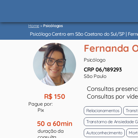
Psicólogos
São
Home
»
Psicólogos
Paulo
Psicólogo Centro em São Caetano do Sul/SP | Fern
Fernanda O
Psicólogo
CRP 06/189293
São Paulo
Consultas presenci
R$ 150
Consultas por víd
Pague por:
Pix
Relacionamentos
Trans
Transtorno de Ansiedade G
50 a 60min
duração da
Autoconhecimento
Mort
consulta