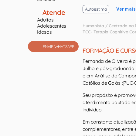
Autoestima
Ver mais
Atende
Adultos
Adolescentes
Humanista / Centrada na 
Idosos
TCC- Terapia Cognitivo C
ENVIE WHATSAPP
FORMAÇÃO E CURS
Fernanda de Oliveira é 
Julho e pós-graduanda 
e em Análise do Comport
Católica de Goiás (PUC-G
Seu propósito é promov
atendimento pautado em 
indivíduo.
Em constante atualizaçã
complementares, entre e