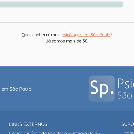
Quer conhecer mais
psicólogos em São Paulo
?
Já somos mais de 50.
al em São Paulo
LINKS EXTERNOS
SUPO
cont
Código de Ética do Psicólogo — íntegra (PDF)