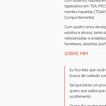
com autismo, adolescên
agressivos em TEA, PECS
mentes inquietas (TDAH
Comportamental.
Com quatro anos de expe
adultos e idosos, tanto 
relacionadas a ansiedad
familiares, desafios prof
SOBRE MIM
Eu fico feliz que vo
busca de cuidado co
Sei que iniciar um pr
quero que saiba que
acolhimento.
Quero lhe ajudar ne