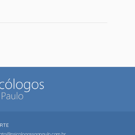
RTE
ato@psicologossaopaulo.com.br