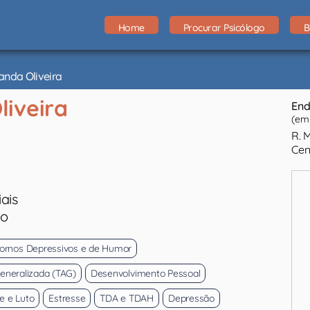
Home
Procurar Psicólogo
B
anda Oliveira
liveira
End
(em 
R. 
Cen
ais
eo
tornos Depressivos e de Humor
eneralizada (TAG)
Desenvolvimento Pessoal
e e Luto
Estresse
TDA e TDAH
Depressão