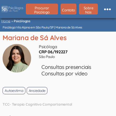
Procurar
Sobre
Contato
Psicólogo
Nós
Psicólogos
São
Home
»
Psicólogos
Paulo
Psicóloga Vila Alpina em São Paulo/SP | Mariana de Sá Alves
Mariana de Sá Alves
Psicóloga
CRP 06/192227
São Paulo
Consultas presenciais
Consultas por vídeo
Autoestima
Ansiedade
TCC- Terapia Cognitivo Comportamental