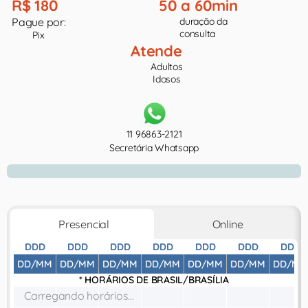
R$ 180
50 a 60min
Pague por:
duração da
consulta
Pix
Atende
Adultos
Idosos
11 96863-2121
Secretária Whatsapp
Presencial
Online
DDD
DDD
DDD
DDD
DDD
DDD
DDD
DD/MM
DD/MM
DD/MM
DD/MM
DD/MM
DD/MM
DD/MM
* HORÁRIOS DE
BRASIL/BRASÍLIA
Carregando horários...