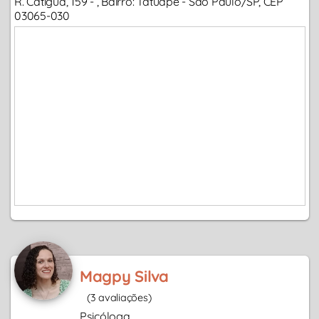
R. Catigua, 159 - , Bairro: Tatuapé - São Paulo/SP, CEP
03065-030
Magpy Silva
(3 avaliações)
Psicóloga