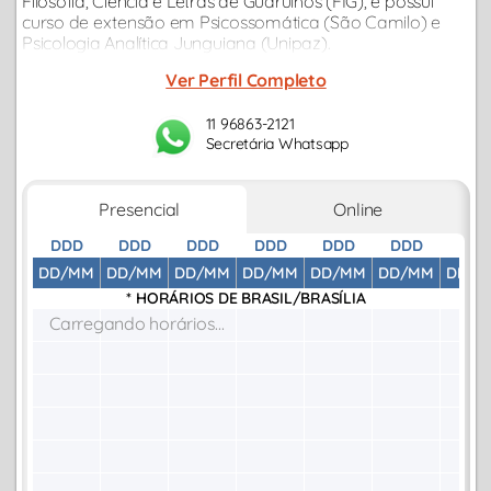
Filosofia, Ciência e Letras de Guarulhos (FIG), e possui
curso de extensão em Psicossomática (São Camilo) e
Psicologia Analítica Junguiana (Unipaz).
Ver Perfil Completo
11 96863-2121
Secretária Whatsapp
Presencial
Online
DDD
DDD
DDD
DDD
DDD
DDD
DDD
DD/MM
DD/MM
DD/MM
DD/MM
DD/MM
DD/MM
DD/M
* HORÁRIOS DE
BRASIL/BRASÍLIA
Carregando horários...