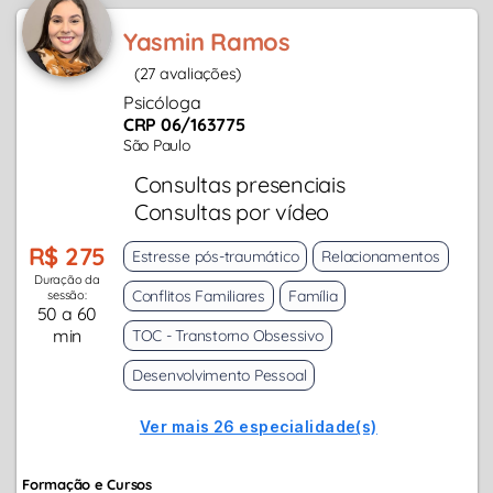
Yasmin Ramos
(27 avaliações)
Psicóloga
CRP 06/163775
São Paulo
Consultas presenciais
Consultas por vídeo
R$ 275
Estresse pós-traumático
Relacionamentos
Duração da
Conflitos Familiares
Família
sessão:
50 a 60
min
TOC - Transtorno Obsessivo
Desenvolvimento Pessoal
Ver mais 26 especialidade(s)
Formação e Cursos