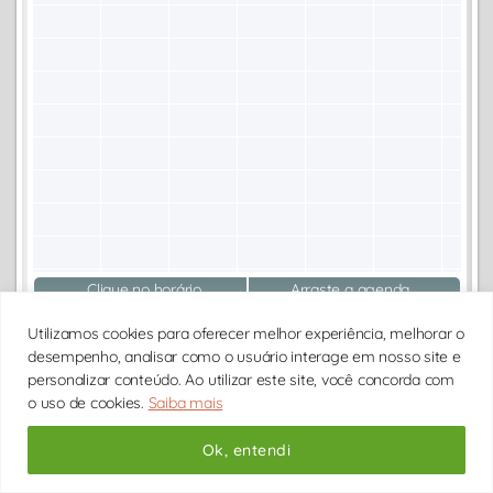
Clique no horário
Arraste a agenda
Ver mais horarios
Utilizamos cookies para oferecer melhor experiência, melhorar o
desempenho, analisar como o usuário interage em nosso site e
personalizar conteúdo. Ao utilizar este site, você concorda com
AGENDAR CONSULTA
o uso de cookies.
Saiba mais
Endereço do consultório:
Ok, entendi
(em caso de atendimento presencial)