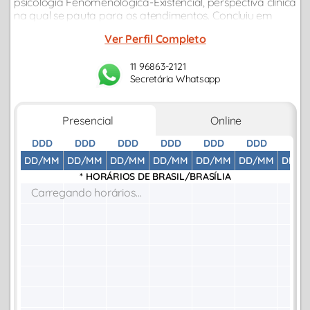
psicologia Fenomenológica-Existencial, perspectiva clínica
na qual se pauta para os atendimentos. Concluiu em
2024 a pós-graduação em Psicoterapia de Intervenção
Ver Perfil Completo
em Situação de Crise e Prevenção...
11 96863-2121
Secretária Whatsapp
Presencial
Online
DDD
DDD
DDD
DDD
DDD
DDD
DDD
DD/MM
DD/MM
DD/MM
DD/MM
DD/MM
DD/MM
DD/M
* HORÁRIOS DE
BRASIL/BRASÍLIA
Carregando horários...