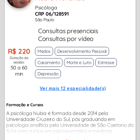
Psicóloga
CRP 06/128591
São Paulo
Consultas presenciais
Consultas por vídeo
R$ 220
Medos
Desenvolvimento Pessoal
Duração da
Casamento
Morte e Luto
Estresse
sessão:
50 a 60
min
Depressão
Ver mais 12 especialidade(s)
Formação e Cursos
A psicóloga Nubia é formada desde 2014 pela
Universidade Cruzeiro do Sul, pós graduanda em
psicologia analítica pela Universidade de São Caetano do
Sul e com cursos em psicossomática e medicina
tradicional chinesa.