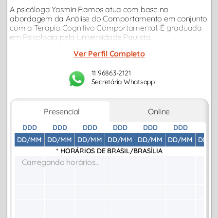
A psicóloga Yasmin Ramos atua com base na
abordagem da Análise do Comportamento em conjunto
com a Terapia Cognitivo Comportamental. É graduada
em Psicologia pela Universidade Paulista.
Ver Perfil Completo
11 96863-2121
Secretária Whatsapp
Presencial
Online
DDD
DDD
DDD
DDD
DDD
DDD
DDD
DD/MM
DD/MM
DD/MM
DD/MM
DD/MM
DD/MM
DD/M
* HORÁRIOS DE
BRASIL/BRASÍLIA
Carregando horários...