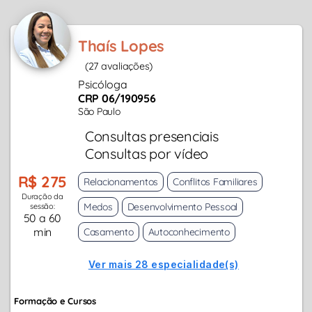
Thaís Lopes
(27 avaliações)
Psicóloga
CRP 06/190956
São Paulo
Consultas presenciais
Consultas por vídeo
R$ 275
Relacionamentos
Conflitos Familiares
Duração da
Medos
Desenvolvimento Pessoal
sessão:
50 a 60
min
Casamento
Autoconhecimento
Ver mais 28 especialidade(s)
Formação e Cursos