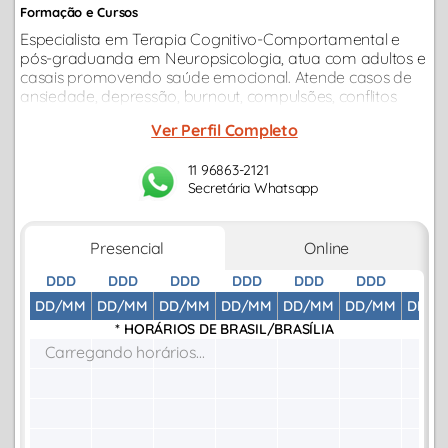
Formação e Cursos
Especialista em Terapia Cognitivo-Comportamental e
pós-graduanda em Neuropsicologia, atua com adultos e
casais promovendo saúde emocional. Atende casos de
ansiedade, depressão, burnout, compulsões, conflitos
afetivos, psicossomática e transição profissional...
Ver Perfil Completo
11 96863-2121
Secretária Whatsapp
Presencial
Online
DDD
DDD
DDD
DDD
DDD
DDD
DDD
DD/MM
DD/MM
DD/MM
DD/MM
DD/MM
DD/MM
DD/M
* HORÁRIOS DE
BRASIL/BRASÍLIA
Carregando horários...