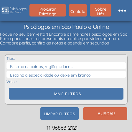
Procurar
Sobre
Contato
Psicólogo
Nós
Psicólogos em São Paulo e Online
Foque no seu bem-estar! Encontre os melhores psicólogos em São
Paulo para consultas presenciais ou online por videochamada.
Compare perfis, confira as notas e agende em segundos.
Tipo:
Escolha os bairros, região, cidade...
Escolha a especialidade ou deixe em branco
Valor:
MAIS FILTROS
BUSCAR
LIMPAR FILTROS
11 96863-2121