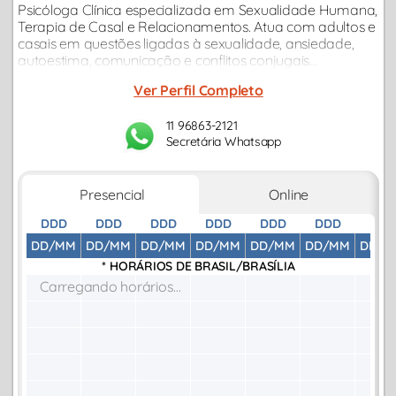
Psicóloga Clínica especializada em Sexualidade Humana,
Terapia de Casal e Relacionamentos. Atua com adultos e
casais em questões ligadas à sexualidade, ansiedade,
autoestima, comunicação e conflitos conjugais...
Ver Perfil Completo
11 96863-2121
Secretária Whatsapp
Presencial
Online
DDD
DDD
DDD
DDD
DDD
DDD
DDD
DD/MM
DD/MM
DD/MM
DD/MM
DD/MM
DD/MM
DD/M
* HORÁRIOS DE
BRASIL/BRASÍLIA
Carregando horários...