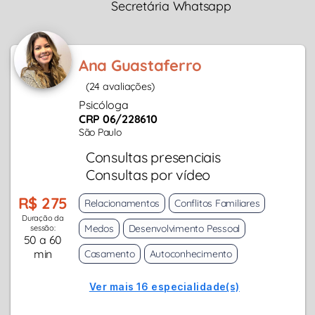
Secretária Whatsapp
Ana Guastaferro
(24 avaliações)
Psicóloga
CRP 06/228610
São Paulo
Consultas presenciais
Consultas por vídeo
R$ 275
Relacionamentos
Conflitos Familiares
Duração da
Medos
Desenvolvimento Pessoal
sessão:
50 a 60
min
Casamento
Autoconhecimento
Ver mais 16 especialidade(s)