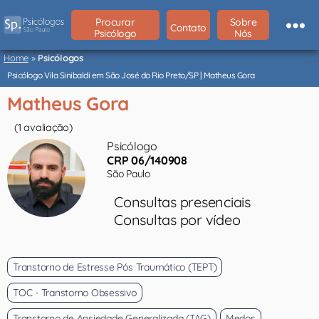
Procurar
Sobre
Contato
Psicólogo
Nós
Psicólogos
São
Home
»
Psicólogos
Paulo
Psicólogo Vila Sinibaldi em São José do Rio Preto/SP | Matheus Gora
Matheus Gora
(1 avaliação)
Psicólogo
CRP 06/140908
São Paulo
Consultas presenciais
Consultas por vídeo
Transtorno de Estresse Pós Traumático (TEPT)
TOC - Transtorno Obsessivo
Transtorno de Ansiedade Generalizada (TAG)
Medos