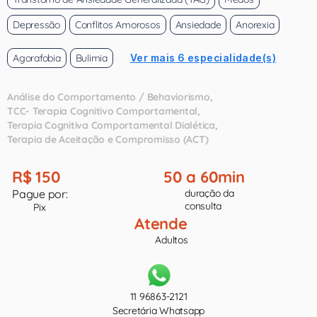
Depressão
Conflitos Amorosos
Ansiedade
Anorexia
Agorafobia
Bulimia
Ver mais 6 especialidade(s)
Análise do Comportamento / Behaviorismo
TCC- Terapia Cognitivo Comportamental
Terapia Cognitiva Comportamental Dialética
Terapia de Aceitação e Compromisso (ACT)
R$ 150
50 a 60min
Pague por:
duração da
consulta
Pix
Atende
Adultos
11 96863-2121
Secretária Whatsapp