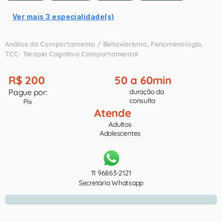
Ver mais 3 especialidade(s)
Análise do Comportamento / Behaviorismo
Fenomenologia
TCC- Terapia Cognitivo Comportamental
R$ 200
50 a 60min
Pague por:
duração da
consulta
Pix
Atende
Adultos
Adolescentes
11 96863-2121
Secretária Whatsapp