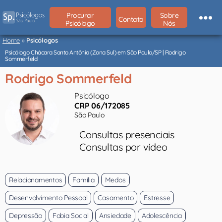
Procurar
Sobre
Contato
Psicólogo
Nós
Psicólogos
São
Home
»
Psicólogos
Paulo
Psicólogo Chácara Santo Antônio (Zona Sul) em São Paulo/SP | Rodrigo
Sommerfeld
Rodrigo Sommerfeld
Psicólogo
CRP 06/172085
São Paulo
Consultas presenciais
Consultas por vídeo
Relacionamentos
Família
Medos
Desenvolvimento Pessoal
Casamento
Estresse
Depressão
Fobia Social
Ansiedade
Adolescência