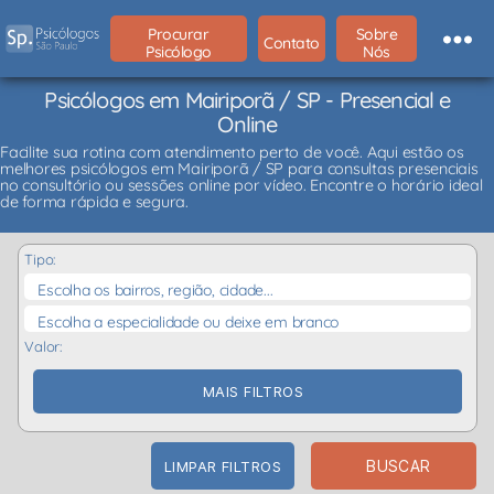
Procurar
Sobre
Contato
Psicólogo
Nós
Psicólogos em Mairiporã / SP - Presencial e
Online
Facilite sua rotina com atendimento perto de você. Aqui estão os
melhores psicólogos em Mairiporã / SP para consultas presenciais
no consultório ou sessões online por vídeo. Encontre o horário ideal
de forma rápida e segura.
Tipo:
Escolha os bairros, região, cidade...
Escolha a especialidade ou deixe em branco
Valor:
MAIS FILTROS
BUSCAR
LIMPAR FILTROS