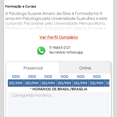
Formação e Cursos
A Psicóloga Suzane Amaro da Silva é Formada há 9
anos em Psicologia pela Universidade Guarulhos e está
cursando Psicanálise pela Universidade Metropolitana.
Também possui Pós Graduação em Ciência Forense e
Perícia Criminal pela Universidade Adventista.
Ver Perfil Completo
11 96863-2121
Secretária Whatsapp
Presencial
Online
DDD
DDD
DDD
DDD
DDD
DDD
DDD
DD/MM
DD/MM
DD/MM
DD/MM
DD/MM
DD/MM
DD/M
* HORÁRIOS DE
BRASIL/BRASÍLIA
Carregando horários...