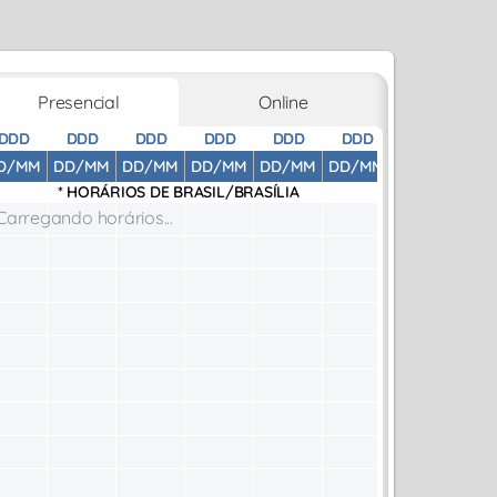
Presencial
Online
DDD
DDD
DDD
DDD
DDD
DDD
DDD
D
D/MM
DD/MM
DD/MM
DD/MM
DD/MM
DD/MM
DD/MM
DD
* HORÁRIOS DE
BRASIL/BRASÍLIA
Carregando horários...