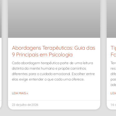
Abordagens Terapêuticas: Guia das
Ti
9 Principais em Psicologia
Fa
Cada abordagem terapêutica parte de uma leitura
Ter
distinta da mente humana e propõe caminhos
res
diferentes para o cuidado emocional. Escolher entre
dif
elas exige entender o que cada uma oferece.
pa
ad
LEIA MAIS »
LEI
23 de julho de 2026
16 