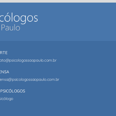
RTE
ato@psicologossaopaulo.com.br
ENSA
ensa@psicologossaopaulo.com.br
 PSICÓLOGOS
sicólogo