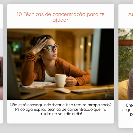
e
10 Técnicas de concentração para te
A
ajudar
Não está conseguindo focar e isso tem te atrapalhado?
Ent
Psicóloga explica técnica de concentração que irá
segun
ajudar no seu dia a dia!
p