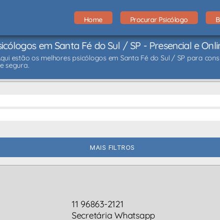
Home
Procurar Psicólogo
B
sicólogos em Santa Fé do Sul / SP - Presencial e Onli
Aqui estão os melhores psicólogos em Santa Fé do Sul / SP para consu
 e segura.
MAIS FILTROS
11 96863-2121
Secretária Whatsapp