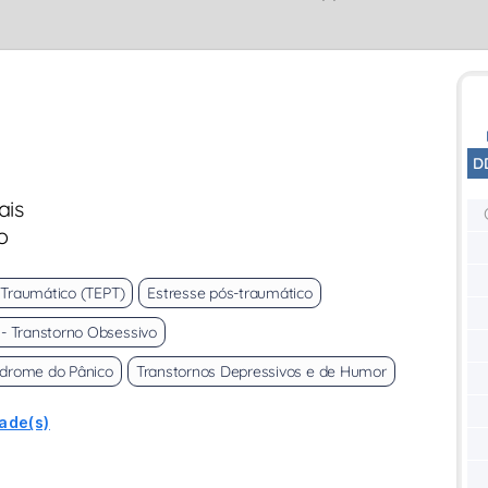
D
ais
o
 Traumático (TEPT)
Estresse pós-traumático
- Transtorno Obsessivo
ndrome do Pânico
Transtornos Depressivos e de Humor
dade(s)