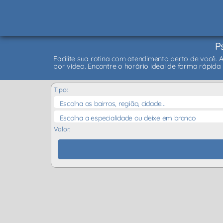
P
Facilite sua rotina com atendimento perto de você. 
por vídeo. Encontre o horário ideal de forma rápida
Tipo:
Escolha os bairros, região, cidade...
Escolha a especialidade ou deixe em branco
Valor: