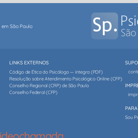
al em São Paulo
LINKS EXTERNOS
SUPO
cont
Código de Ética do Psicólogo — íntegra (PDF)
Resolução sobre Atendimento Psicológico Online (CFP)
IMPR
Conselho Regional (CRP) de São Paulo
Conselho Federal (CFP)
impr
PARA
Sou P
 videochamada