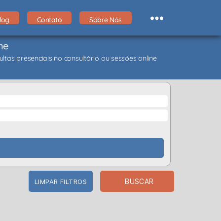
log
Contato
Sobre Nós
ne
ltas presenciais no consultório ou sessões online
BUSCAR
LIMPAR FILTROS