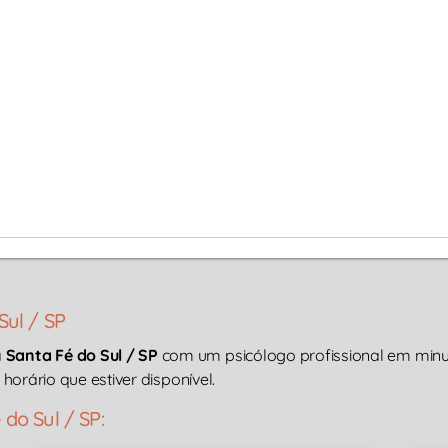
Sul / SP
a
Santa Fé do Sul / SP
com um psicólogo profissional em minut
 horário que estiver disponível.
do Sul / SP: