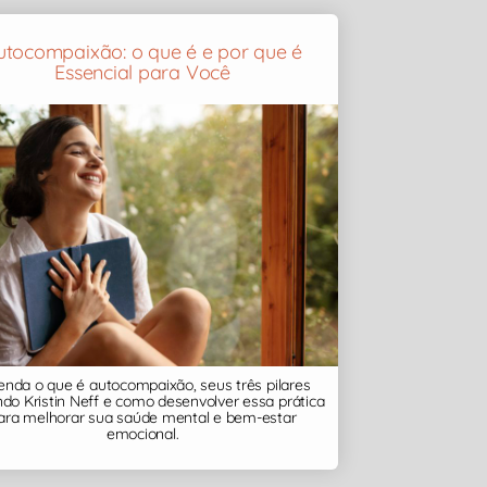
utocompaixão: o que é e por que é
Essencial para Você
enda o que é autocompaixão, seus três pilares
do Kristin Neff e como desenvolver essa prática
ara melhorar sua saúde mental e bem-estar
emocional.