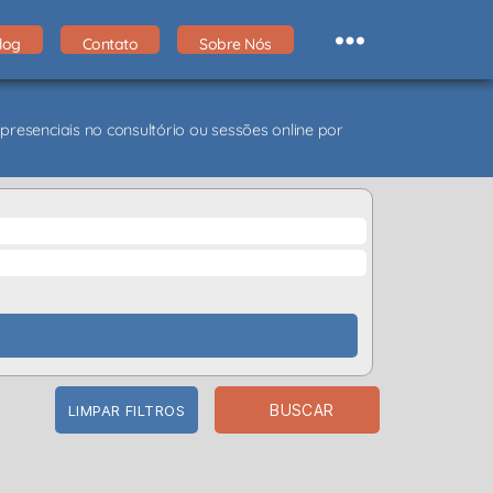
log
Contato
Sobre Nós
presenciais no consultório ou sessões online por
BUSCAR
LIMPAR FILTROS