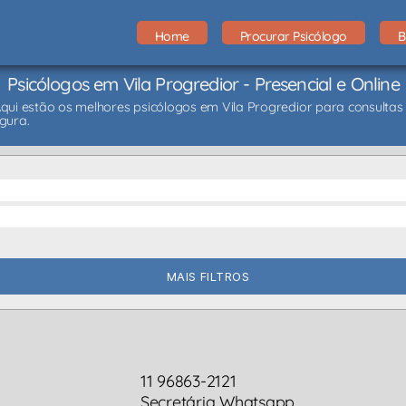
Home
Procurar Psicólogo
B
Psicólogos em Vila Progredior - Presencial e Online
Aqui estão os melhores psicólogos em Vila Progredior para consultas 
gura.
MAIS FILTROS
11 96863-2121
Secretária Whatsapp