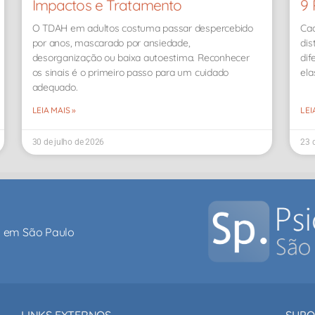
Impactos e Tratamento
9 
O TDAH em adultos costuma passar despercebido
Cad
por anos, mascarado por ansiedade,
dis
desorganização ou baixa autoestima. Reconhecer
dif
os sinais é o primeiro passo para um cuidado
ela
adequado.
LEIA MAIS »
LEI
30 de julho de 2026
23 
al em São Paulo
LINKS EXTERNOS
SUPO