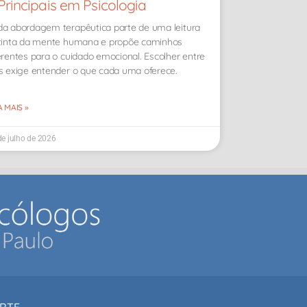
Principais em Psicologia
a abordagem terapêutica parte de uma leitura
tinta da mente humana e propõe caminhos
erentes para o cuidado emocional. Escolher entre
s exige entender o que cada uma oferece.
A MAIS »
de julho de 2026
RTE