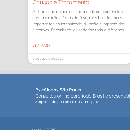
Causas e Tratamento
A depressão na adolescência pode ser confundida
com alterações típicas da fase, mas há diferenças
importantes na intensidade, duração e impacto dos
sintomas. Reconhecê-los cedo faz toda a diferença.
LEIA MAIS »
6 de agosto de 2026
Psicólogos São Paulo
Consultas online para todo Brasil e presenci
Surpreenda-se com a nossa equipe
LINKS ÚTEIS