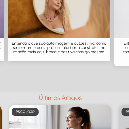
Entenda o que são autoimagem e autoestima, como
Ent
r
se formam e quais práticas ajudam a construir uma
an
.
relação mais equilibrada e positiva consigo mesmo.
tr
Últimos Artigos
PSICÓLOGO
P