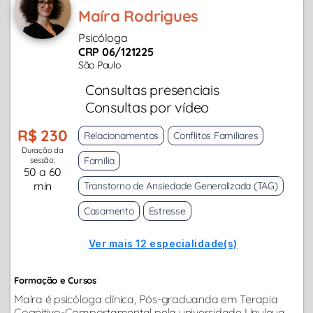
Maíra Rodrigues
Psicóloga
CRP 06/121225
São Paulo
Consultas presenciais
Consultas por vídeo
R$ 230
Relacionamentos
Conflitos Familiares
Duração da
Família
sessão:
50 a 60
min
Transtorno de Ansiedade Generalizada (TAG)
Casamento
Estresse
Ver mais 12 especialidade(s)
Formação e Cursos
Maíra é psicóloga clínica, Pós-graduanda em Terapia
Cognitivo-Comportamental pela universidade Unyleya,