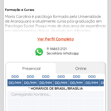
Formação e Cursos
Maria Carolina é psicóloga formada pela Universidade
de Araraquara e atualmente cursa pós-graduação em
Psicologia Social. Possui mais de dois anos de experiência
em atendimentos clínicos, atuando em diferentes
demandas. Está em constante aprimoramento
Ver Perfil Completo
profissional.
11 96863-2121
Secretária Whatsapp
Presencial
Online
DDD
DDD
DDD
DDD
DDD
DDD
DDD
DD/MM
DD/MM
DD/MM
DD/MM
DD/MM
DD/MM
DD/M
* HORÁRIOS DE
BRASIL/BRASÍLIA
Carregando horários...