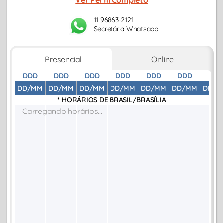
Ver Perfil Completo
funcionamento emocional e comportamental.
11 96863-2121
Secretária Whatsapp
Presencial
Online
DDD
DDD
DDD
DDD
DDD
DDD
DDD
DD/MM
DD/MM
DD/MM
DD/MM
DD/MM
DD/MM
DD/M
* HORÁRIOS DE
BRASIL/BRASÍLIA
Carregando horários...