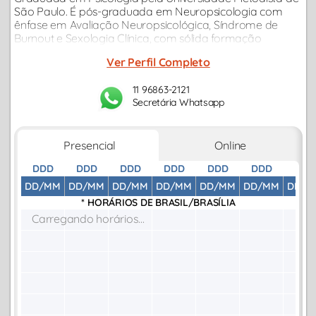
São Paulo. É pós-graduada em Neuropsicologia com
ênfase em Avaliação Neuropsicológica, Síndrome de
Burnout e Sexologia Clínica, com sólida formação
científica voltada à compreensão e ao tratamento dos
Ver Perfil Completo
aspectos emocionais, cognitivos...
11 96863-2121
Secretária Whatsapp
Presencial
Online
DDD
DDD
DDD
DDD
DDD
DDD
DDD
DD/MM
DD/MM
DD/MM
DD/MM
DD/MM
DD/MM
DD/M
* HORÁRIOS DE
BRASIL/BRASÍLIA
Carregando horários...