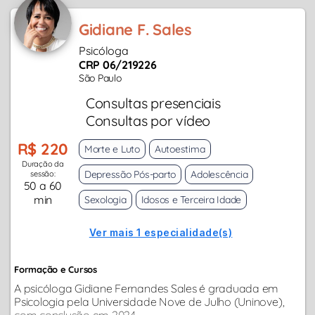
Gidiane F. Sales
Psicóloga
CRP 06/219226
São Paulo
Consultas presenciais
Consultas por vídeo
R$ 220
Morte e Luto
Autoestima
Duração da
Depressão Pós-parto
Adolescência
sessão:
50 a 60
min
Sexologia
Idosos e Terceira Idade
Ver mais 1 especialidade(s)
Formação e Cursos
A psicóloga Gidiane Fernandes Sales é graduada em
Psicologia pela Universidade Nove de Julho (Uninove),