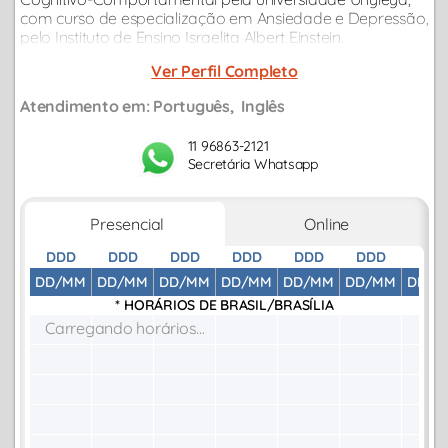
com curso de especialização em Ansiedade e Depressão,
pelo Instituto de Ensino Israelita Albert Einstein.
Ver Perfil Completo
Atendimento em:
Português
Inglês
11 96863-2121
Secretária Whatsapp
Presencial
Online
DDD
DDD
DDD
DDD
DDD
DDD
DDD
DD/MM
DD/MM
DD/MM
DD/MM
DD/MM
DD/MM
DD/M
* HORÁRIOS DE
BRASIL/BRASÍLIA
Carregando horários...