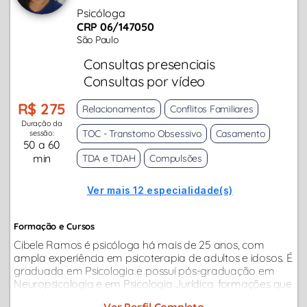
Psicóloga
CRP 06/147050
São Paulo
Consultas presenciais
Consultas por vídeo
R$ 275
Relacionamentos
Conflitos Familiares
Duração da
TOC - Transtorno Obsessivo
Casamento
sessão:
50 a 60
min
TDA e TDAH
Compulsões
Ver mais 12 especialidade(s)
Formação e Cursos
Cibele Ramos é psicóloga há mais de 25 anos, com
ampla experiência em psicoterapia de adultos e idosos. É
graduada em Psicologia e possui pós-graduação em
Neuropsicologia e em Psicologia Jurídica, formações que
contribuem para uma compreensão aprofundada do