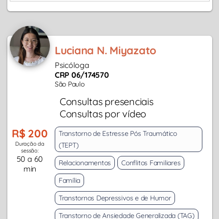
Luciana N. Miyazato
Psicóloga
CRP 06/174570
São Paulo
Consultas presenciais
Consultas por vídeo
R$ 200
Transtorno de Estresse Pós Traumático
Duração da
(TEPT)
sessão:
50 a 60
Relacionamentos
Conflitos Familiares
min
Família
Transtornos Depressivos e de Humor
Transtorno de Ansiedade Generalizada (TAG)