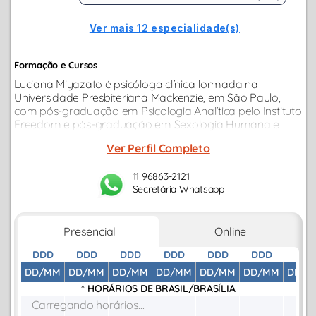
Ver mais 12 especialidade(s)
Formação e Cursos
Luciana Miyazato é psicóloga clínica formada na
Universidade Presbiteriana Mackenzie, em São Paulo,
com pós-graduação em Psicologia Analítica pelo Instituto
Freedom e pós-graduação em Sexologia Humana e
Terapia Sexual pelo Instituto Gaio. Vem atuando
Ver Perfil Completo
integralmente no atendimento clínico psicológico.
11 96863-2121
Secretária Whatsapp
Presencial
Online
DDD
DDD
DDD
DDD
DDD
DDD
DDD
DD/MM
DD/MM
DD/MM
DD/MM
DD/MM
DD/MM
DD/M
* HORÁRIOS DE
BRASIL/BRASÍLIA
Carregando horários...