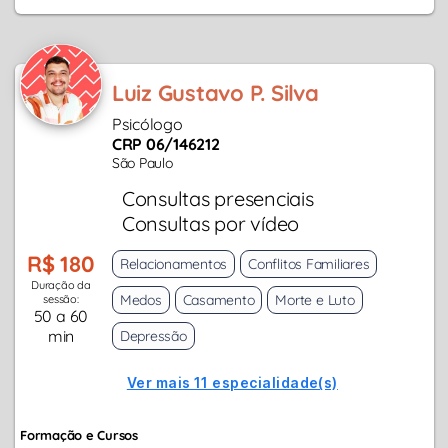
Luiz Gustavo P. Silva
Psicólogo
CRP 06/146212
São Paulo
Consultas presenciais
Consultas por vídeo
R$ 180
Relacionamentos
Conflitos Familiares
Duração da
Medos
Casamento
Morte e Luto
sessão:
50 a 60
min
Depressão
Ver mais 11 especialidade(s)
Formação e Cursos