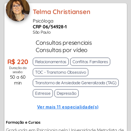
Telma Christiansen
Psicóloga
CRP 06/54928-1
São Paulo
Consultas presenciais
Consultas por vídeo
R$ 220
Relacionamentos
Conflitos Familiares
Duração da
TOC - Transtorno Obsessivo
sessão:
50 a 60
min
Transtorno de Ansiedade Generalizada (TAG)
Estresse
Depressão
Ver mais 11 especialidade(s)
Formação e Cursos
Graduada em Psicologia pela Universidade Metodista de