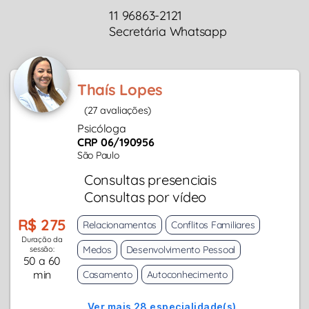
11 96863-2121
Secretária Whatsapp
Thaís Lopes
(27 avaliações)
Psicóloga
CRP 06/190956
São Paulo
Consultas presenciais
Consultas por vídeo
R$ 275
Relacionamentos
Conflitos Familiares
Duração da
Medos
Desenvolvimento Pessoal
sessão:
50 a 60
min
Casamento
Autoconhecimento
Ver mais 28 especialidade(s)