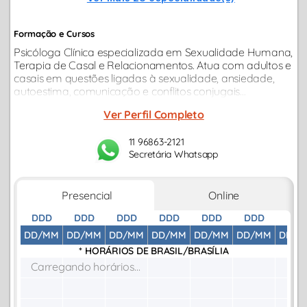
Formação e Cursos
Psicóloga Clínica especializada em Sexualidade Humana,
Terapia de Casal e Relacionamentos. Atua com adultos e
casais em questões ligadas à sexualidade, ansiedade,
autoestima, comunicação e conflitos conjugais...
Ver Perfil Completo
11 96863-2121
Secretária Whatsapp
Presencial
Online
DDD
DDD
DDD
DDD
DDD
DDD
DDD
DD/MM
DD/MM
DD/MM
DD/MM
DD/MM
DD/MM
DD/M
* HORÁRIOS DE
BRASIL/BRASÍLIA
Carregando horários...