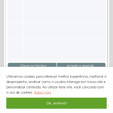
Clique no horário
Arraste a agenda
Ver mais horarios
Utilizamos cookies para oferecer melhor experiência, melhorar o
desempenho, analisar como o usuário interage em nosso site e
AGENDAR CONSULTA
personalizar conteúdo. Ao utilizar este site, você concorda com
o uso de cookies.
Saiba mais
Endereço do consultório:
Ok, entendi
(em caso de atendimento presencial)
R. Horácio Cenci, 09 - Sala 702 - Ed. West Point, Bairro: