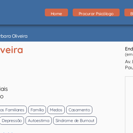
Home
Procurar Psicólogo
B
bara Oliveira
veira
End
(em 
Av.
Pau
ais
eo
tos Familiares
Família
Medos
Casamento
Depressão
Autoestima
Síndrome de Burnout