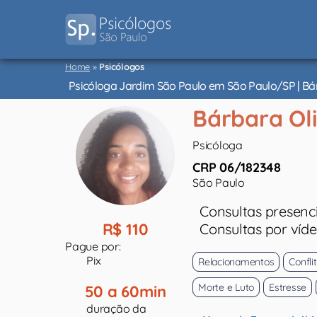
Psicólogos
Home
»
Psicólogos
São
Paulo
Psicóloga Jardim São Paulo em São Paulo/SP | Bár
Bárbara Oli
Psicóloga
CRP 06/182348
São Paulo
Consultas presenci
R$ 110
Consultas por víd
Pague por:
Pix
Relacionamentos
Confli
Morte e Luto
Estresse
50 a 60min
duração da