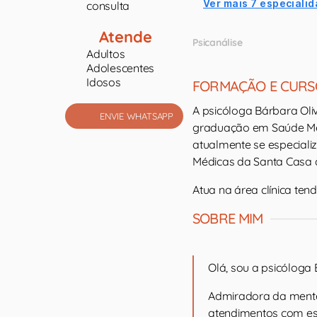
Ver mais 7 especialid
consulta
Atende
Psicanálise
Adultos
Adolescentes
Idosos
FORMAÇÃO E CURS
A psicóloga Bárbara Oliv
ENVIE WHATSAPP
graduação em Saúde Ment
atualmente se especiali
Médicas da Santa Casa 
Atua na área clínica ten
SOBRE MIM
Olá, sou a psicóloga
Admiradora da mente
atendimentos com es