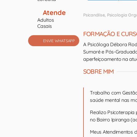
Atende
Psicanálise
Psicologia Org
Adultos
Casais
FORMAÇÃO E CURS
ENVIE WHATSAPP
A Psicóloga Débora Rod
Sumaré e Pós-Graduada 
aperfeiçoamento na atua
SOBRE MIM
Trabalho com Gestão
saúde mental nas mai
Realizo Psicoterapia
no Bairro Ipiranga (
Meus Atendimentos cl