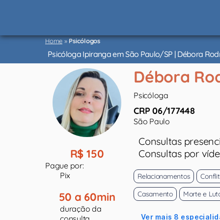
Psicólogos
São
Home
»
Psicólogos
Paulo
Psicóloga Ipiranga em São Paulo/SP | Débora Rod
Débora Rod
Psicóloga
CRP 06/177448
São Paulo
Consultas presenci
R$ 150
Consultas por víd
Pague por:
Pix
Relacionamentos
Confli
Casamento
Morte e Lut
50 a 60min
duração da
Ver mais 8 especialid
consulta