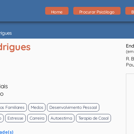
Home
Procurar Psicólogo
B
rigues
rigues
End
(em 
R. 
Pau
ais
eo
tos Familiares
Medos
Desenvolvimento Pessoal
o
Estresse
Carreira
Autoestima
Terapia de Casal
ade(s)