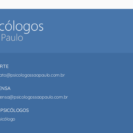
RTE
ato@psicologossaopaulo.com.br
ENSA
ensa@psicologossaopaulo.com.br
 PSICÓLOGOS
sicólogo