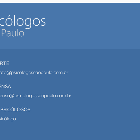
RTE
ato@psicologossaopaulo.com.br
ENSA
ensa@psicologossaopaulo.com.br
 PSICÓLOGOS
sicólogo