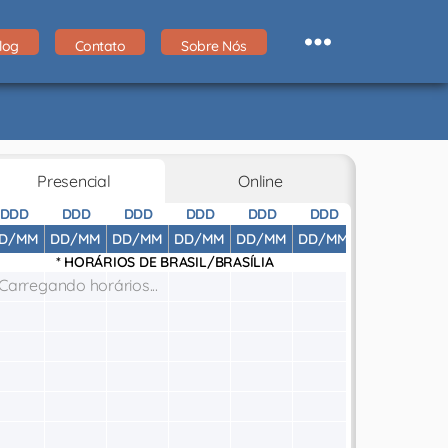
log
Contato
Sobre Nós
Presencial
Online
DDD
DDD
DDD
DDD
DDD
DDD
DDD
D
D/MM
DD/MM
DD/MM
DD/MM
DD/MM
DD/MM
DD/MM
DD
* HORÁRIOS DE
BRASIL/BRASÍLIA
Carregando horários...