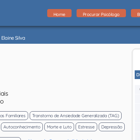
Home
Procurar Psicólogo
B
Elaine Silva
D
ais
eo
tos Familiares
Transtorno de Ansiedade Generalizada (TAG)
Autoconhecimento
Morte e Luto
Estresse
Depressão