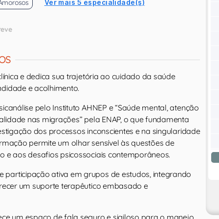
 Amorosos
Ver mais 5 especialidade(s)
reve
OS
clínica e dedica sua trajetória ao cuidado da saúde
ndidade e acolhimento.
sicanálise pelo Instituto AHNEP e “Saúde mental, atenção
turalidade nas migrações” pela ENAP, o que fundamenta
vestigação dos processos inconscientes e na singularidade
formação permite um olhar sensível às questões de
to e aos desafios psicossociais contemporâneos.
 participação ativa em grupos de estudos, integrando
ferecer um suporte terapêutico embasado e
rece um espaço de fala seguro e sigiloso para o manejo