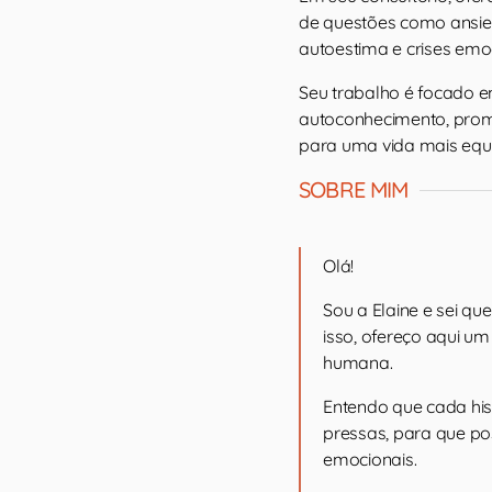
de questões como ansied
autoestima e crises emo
Seu trabalho é focado 
autoconhecimento, promo
para uma vida mais equi
SOBRE MIM
Olá!
Sou a Elaine e sei qu
isso, ofereço aqui um
humana.
Entendo que cada his
pressas, para que p
emocionais.