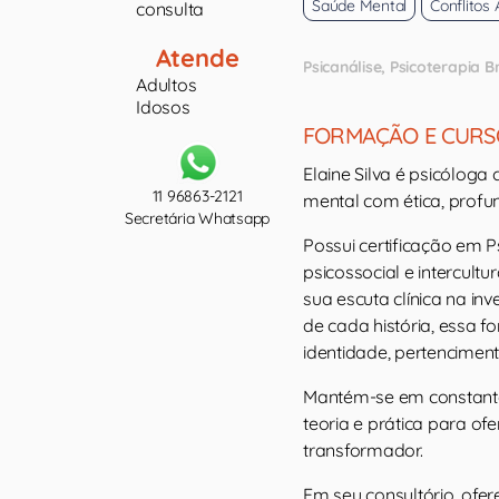
Saúde Mental
Conflitos
consulta
Atende
Psicanálise
Psicoterapia B
Adultos
Idosos
FORMAÇÃO E CURS
Elaine Silva é psicóloga 
11 96863-2121
mental com ética, profu
Secretária Whatsapp
Possui certificação em P
psicossocial e intercul
sua escuta clínica na in
de cada história, essa 
identidade, pertencimen
Mantém-se em constante
teoria e prática para o
transformador.
Em seu consultório, ofe