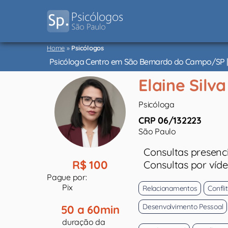
Psicólogos
Home
»
Psicólogos
São
Paulo
Psicóloga Centro em São Bernardo do Campo/SP | 
Elaine Silva
Psicóloga
CRP 06/132223
São Paulo
Consultas presenci
R$ 100
Consultas por víd
Pague por:
Pix
Relacionamentos
Confli
Desenvolvimento Pessoal
50 a 60min
duração da