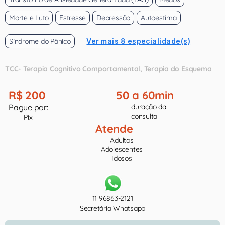
Morte e Luto
Estresse
Depressão
Autoestima
Síndrome do Pânico
Ver mais 8 especialidade(s)
TCC- Terapia Cognitivo Comportamental
Terapia do Esquema
R$ 200
50 a 60min
Pague por:
duração da
consulta
Pix
Atende
Adultos
Adolescentes
Idosos
11 96863-2121
Secretária Whatsapp