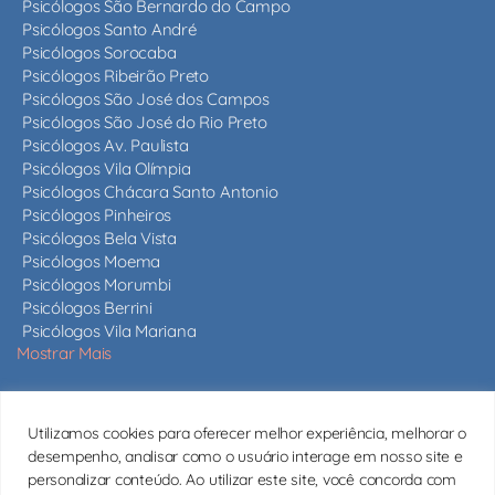
Psicólogos São Bernardo do Campo
Psicólogos Santo André
Psicólogos Sorocaba
Psicólogos Ribeirão Preto
Psicólogos São José dos Campos
Psicólogos São José do Rio Preto
Psicólogos Av. Paulista
Psicólogos Vila Olímpia
Psicólogos Chácara Santo Antonio
Psicólogos Pinheiros
Psicólogos Bela Vista
Psicólogos Moema
Psicólogos Morumbi
Psicólogos Berrini
Psicólogos Vila Mariana
Mostrar Mais
Nossos psicólogos
Utilizamos cookies para oferecer melhor experiência, melhorar o
Mais de 820 psicólogos em São Paulo e em todo o estado,
desempenho, analisar como o usuário interage em nosso site e
todos com CRP ativo.
Conheça nossos psicólogos
personalizar conteúdo. Ao utilizar este site, você concorda com