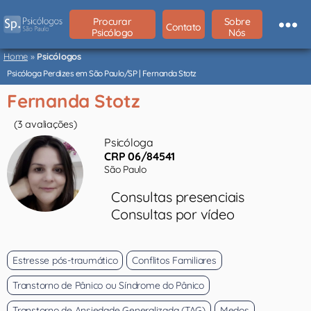
Procurar
Sobre
Contato
Psicólogo
Nós
Psicólogos
São
Home
»
Psicólogos
Paulo
Psicóloga Perdizes em São Paulo/SP | Fernanda Stotz
Fernanda Stotz
(3 avaliações)
Psicóloga
CRP 06/84541
São Paulo
Consultas presenciais
Consultas por vídeo
Estresse pós-traumático
Conflitos Familiares
Transtorno de Pânico ou Síndrome do Pânico
Transtorno de Ansiedade Generalizada (TAG)
Medos