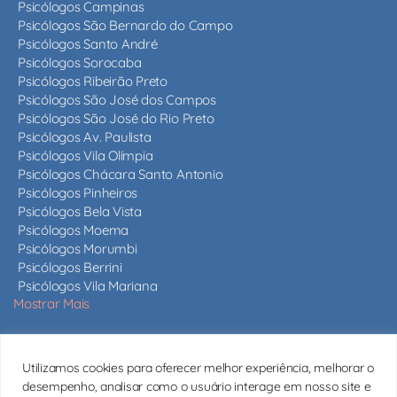
Psicólogos Campinas
Psicólogos São Bernardo do Campo
Psicólogos Santo André
Psicólogos Sorocaba
Psicólogos Ribeirão Preto
Psicólogos São José dos Campos
Psicólogos São José do Rio Preto
Psicólogos Av. Paulista
Psicólogos Vila Olímpia
Psicólogos Chácara Santo Antonio
Psicólogos Pinheiros
Psicólogos Bela Vista
Psicólogos Moema
Psicólogos Morumbi
Psicólogos Berrini
Psicólogos Vila Mariana
Mostrar Mais
Nossos psicólogos
Utilizamos cookies para oferecer melhor experiência, melhorar o
Mais de 820 psicólogos em São Paulo e em todo o estado,
desempenho, analisar como o usuário interage em nosso site e