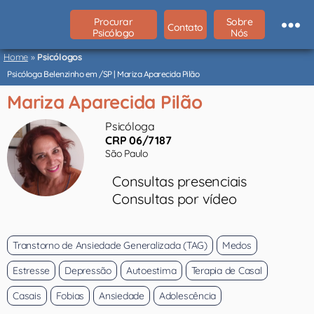
Procurar
Sobre
Contato
Psicólogo
Nós
Psicólogos
São
Home
»
Psicólogos
Paulo
Psicóloga Belenzinho em /SP | Mariza Aparecida Pilão
Mariza Aparecida Pilão
Psicóloga
CRP 06/7187
São Paulo
Consultas presenciais
Consultas por vídeo
Transtorno de Ansiedade Generalizada (TAG)
Medos
Estresse
Depressão
Autoestima
Terapia de Casal
Casais
Fobias
Ansiedade
Adolescência