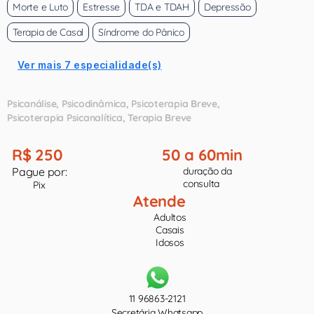
Morte e Luto
Estresse
TDA e TDAH
Depressão
Terapia de Casal
Síndrome do Pânico
Ver mais 7 especialidade(s)
Psicanálise
Psicodinâmica
Psicoterapia Breve
Psicoterapia Psicanalítica
Terapia Breve
R$ 250
50 a 60min
Pague por:
duração da
consulta
Pix
Atende
Adultos
Casais
Idosos
11 96863-2121
Secretária Whatsapp