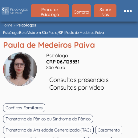
Procurar
Sobre
Contato
Psicólogo
Nós
Psicólogos
São
Home
»
Psicólogos
Paulo
Psicóloga Bela Vista em São Paulo/SP | Paula de Medeiros Paiva
Paula de Medeiros Paiva
Psicóloga
CRP 06/123531
São Paulo
Consultas presenciais
Consultas por vídeo
Conflitos Familiares
Transtorno de Pânico ou Síndrome do Pânico
Transtorno de Ansiedade Generalizada (TAG)
Casamento