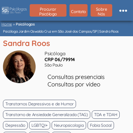
Procurar
Sobre
Contato
Psicólogo
Nós
Psicólogos
São
Home
»
Psicólogos
Paulo
Psicóloga Jardim Oswaldo Cruz em São José dos Campos/SP | Sandra Roos
Sandra Roos
Psicóloga
CRP 06/79914
São Paulo
Consultas presenciais
Consultas por vídeo
Transtornos Depressivos e de Humor
Transtorno de Ansiedade Generalizada (TAG)
TDA e TDAH
Depressão
LGBTQI+
Neuropsicologia
Fobia Social