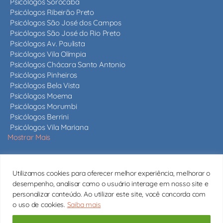
Psicólogos Sorocaba
Psicólogos Ribeirão Preto
Psicólogos São José dos Campos
Psicólogos São José do Rio Preto
Psicólogos Av. Paulista
Psicólogos Vila Olímpia
Psicólogos Chácara Santo Antonio
Psicólogos Pinheiros
Psicólogos Bela Vista
Psicólogos Moema
Psicólogos Morumbi
Psicólogos Berrini
Psicólogos Vila Mariana
Mostrar Mais
Nossos psicólogos
Utilizamos cookies para oferecer melhor experiência, melhorar o
Mais de 820 psicólogos em São Paulo e em todo o estado,
desempenho, analisar como o usuário interage em nosso site e
todos com CRP ativo.
Conheça nossos psicólogos
personalizar conteúdo. Ao utilizar este site, você concorda com
o uso de cookies.
Saiba mais
contato@psicologossaopaulo.com.br