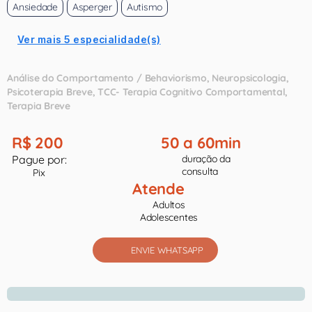
Ansiedade
Asperger
Autismo
Ver mais 5 especialidade(s)
Análise do Comportamento / Behaviorismo
Neuropsicologia
Psicoterapia Breve
TCC- Terapia Cognitivo Comportamental
Terapia Breve
R$ 200
50 a 60min
Pague por:
duração da
consulta
Pix
Atende
Adultos
Adolescentes
ENVIE WHATSAPP