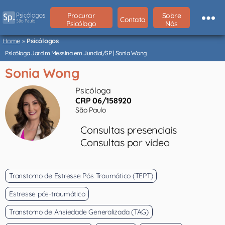
Procurar
Sobre
Contato
Psicólogo
Nós
Psicólogos
São
Home
»
Psicólogos
Paulo
Psicóloga Jardim Messina em Jundiaí/SP | Sonia Wong
Sonia Wong
Psicóloga
CRP 06/158920
São Paulo
Consultas presenciais
Consultas por vídeo
Transtorno de Estresse Pós Traumático (TEPT)
Estresse pós-traumático
Transtorno de Ansiedade Generalizada (TAG)