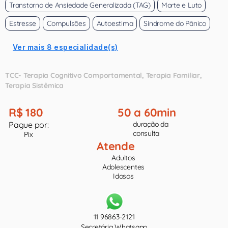
Transtorno de Ansiedade Generalizada (TAG)
Morte e Luto
Estresse
Compulsões
Autoestima
Síndrome do Pânico
Ver mais 8 especialidade(s)
TCC- Terapia Cognitivo Comportamental
Terapia Familiar
Terapia Sistêmica
R$ 180
50 a 60min
Pague por:
duração da
consulta
Pix
Atende
Adultos
Adolescentes
Idosos
11 96863-2121
Secretária Whatsapp