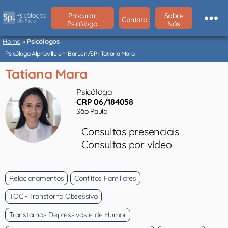
Procurar
Sobre
Contato
Psicólogo
Nós
Psicólogos
São
Home
»
Psicólogos
Paulo
Psicóloga Alphaville em Barueri/SP | Tatiana Mara
Tatiana Mara
Psicóloga
CRP 06/184058
São Paulo
Consultas presenciais
Consultas por vídeo
Relacionamentos
Conflitos Familiares
TOC - Transtorno Obsessivo
Transtornos Depressivos e de Humor