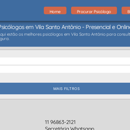
Home
Procurar Psicólogo
B
Psicólogos em Vila Santo Antônio - Presencial e Onlin
Aqui estão os melhores psicólogos em Vila Santo Antônio para consult
gura.
MAIS FILTROS
11 96863-2121
Secretária Whatsapp