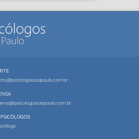
RTE
ato@psicologossaopaulo.com.br
ENSA
ensa@psicologossaopaulo.com.br
 PSICÓLOGOS
sicólogo