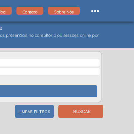
log
Contato
Sobre Nós
e
as presenciais no consultório ou sessões online por
BUSCAR
LIMPAR FILTROS