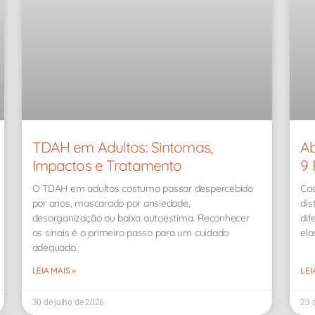
TDAH em Adultos: Sintomas,
Ab
Impactos e Tratamento
9 
O TDAH em adultos costuma passar despercebido
Cad
por anos, mascarado por ansiedade,
dis
desorganização ou baixa autoestima. Reconhecer
dif
os sinais é o primeiro passo para um cuidado
ela
adequado.
LEIA MAIS »
LEI
30 de julho de 2026
23 