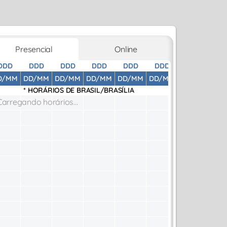
Presencial
Online
DDD
DDD
DDD
DDD
DDD
DDD
DDD
D
D/MM
DD/MM
DD/MM
DD/MM
DD/MM
DD/MM
DD/MM
DD
* HORÁRIOS DE
BRASIL/BRASÍLIA
Carregando horários...