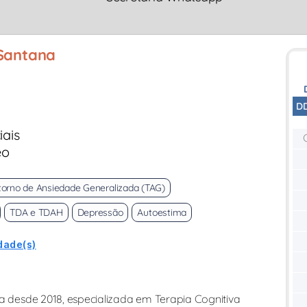
 Santana
D
iais
eo
torno de Ansiedade Generalizada (TAG)
TDA e TDAH
Depressão
Autoestima
dade(s)
ca desde 2018, especializada em Terapia Cognitiva