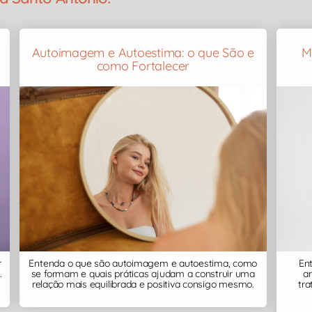
Autoimagem e Autoestima: o que São e
M
como Fortalecer
Entenda o que são autoimagem e autoestima, como
Ent
r
se formam e quais práticas ajudam a construir uma
an
.
relação mais equilibrada e positiva consigo mesmo.
tr