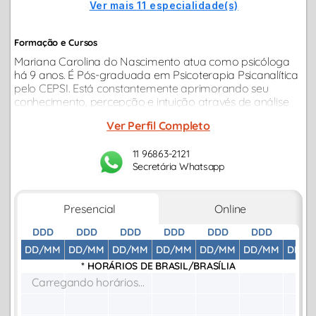
Ver mais 11 especialidade(s)
Formação e Cursos
Mariana Carolina do Nascimento atua como psicóloga
há 9 anos. É Pós-graduada em Psicoterapia Psicanalítica
pelo CEPSI. Está constantemente aprimorando seu
conhecimento, percepção e intuição através de análise
pessoal, cursos, supervisão e grupo de estudos na área
Ver Perfil Completo
da psicanálise.
11 96863-2121
Secretária Whatsapp
Presencial
Online
DDD
DDD
DDD
DDD
DDD
DDD
DDD
DD/MM
DD/MM
DD/MM
DD/MM
DD/MM
DD/MM
DD/M
* HORÁRIOS DE
BRASIL/BRASÍLIA
Carregando horários...