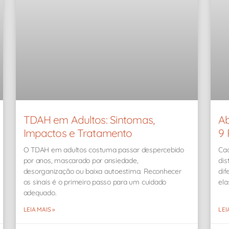
TDAH em Adultos: Sintomas,
Ab
Impactos e Tratamento
9 
O TDAH em adultos costuma passar despercebido
Cad
por anos, mascarado por ansiedade,
dis
desorganização ou baixa autoestima. Reconhecer
dif
os sinais é o primeiro passo para um cuidado
ela
adequado.
LEIA MAIS »
LEI