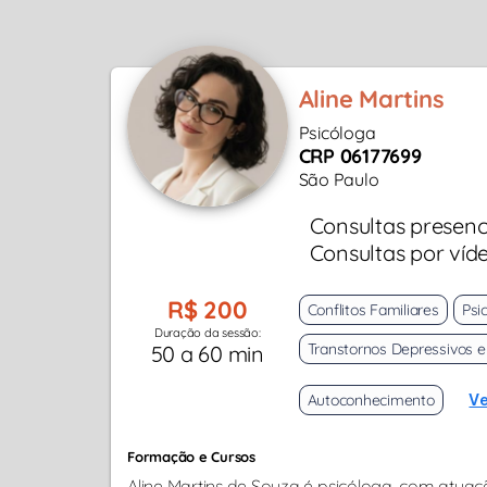
Aline Martins
Psicóloga
CRP 06177699
São Paulo
Consultas presenc
Consultas por víd
R$ 200
Conflitos Familiares
Psic
Duração da sessão:
Transtornos Depressivos 
50 a 60 min
Autoconhecimento
Ve
Formação e Cursos
Aline Martins de Souza é psicóloga, com atu