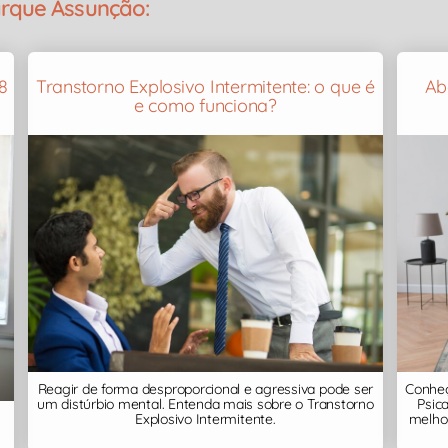
arque Assunção:
8
Transtorno Explosivo Intermitente: o que é
Ab
e como funciona?
Reagir de forma desproporcional e agressiva pode ser
Conheç
um distúrbio mental. Entenda mais sobre o Transtorno
Psic
Explosivo Intermitente.
melhor