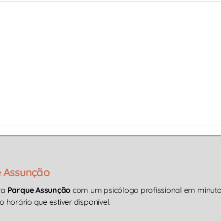
e Assunção
ra
Parque Assunção
com um psicólogo profissional em minutos
o horário que estiver disponível.