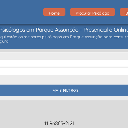
Home
Procurar Psicólogo
B
Psicólogos em Parque Assunção - Presencial e Onlin
Aqui estão os melhores psicólogos em Parque Assunção para consultas
gura.
MAIS FILTROS
11 96863-2121