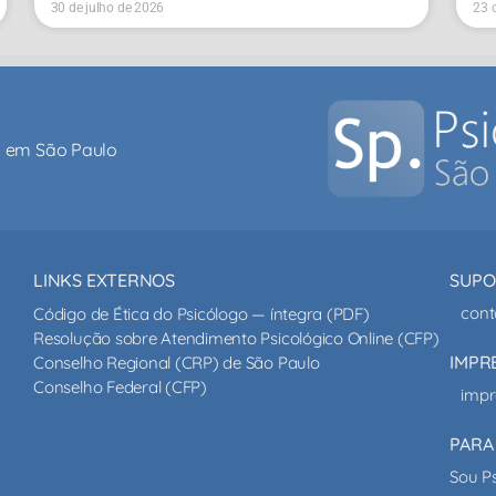
30 de julho de 2026
23 
al em São Paulo
LINKS EXTERNOS
SUPO
cont
Código de Ética do Psicólogo — íntegra (PDF)
Resolução sobre Atendimento Psicológico Online (CFP)
IMPR
Conselho Regional (CRP) de São Paulo
Conselho Federal (CFP)
impr
PARA
Sou P