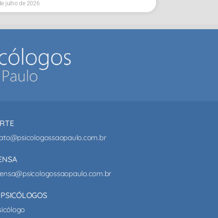
de julho de 2026
RTE
ato@psicologossaopaulo.com.br
ENSA
ensa@psicologossaopaulo.com.br
 PSICÓLOGOS
sicólogo