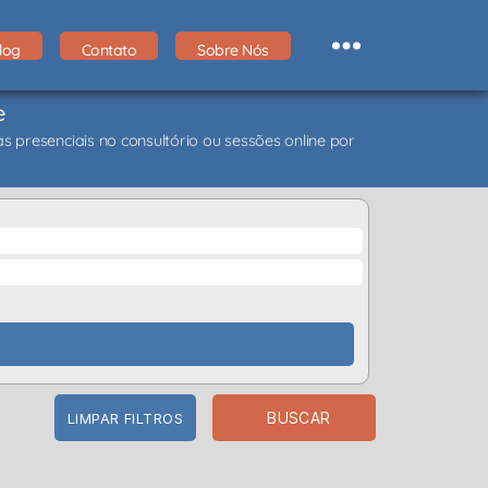
log
Contato
Sobre Nós
e
 presenciais no consultório ou sessões online por
BUSCAR
LIMPAR FILTROS