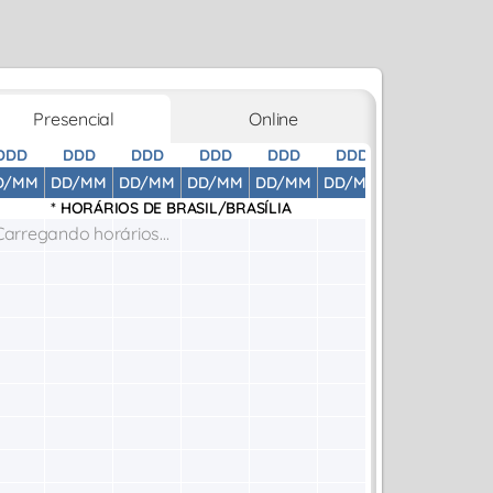
Presencial
Online
DDD
DDD
DDD
DDD
DDD
DDD
DDD
D
D/MM
DD/MM
DD/MM
DD/MM
DD/MM
DD/MM
DD/MM
DD
* HORÁRIOS DE
BRASIL/BRASÍLIA
Carregando horários...