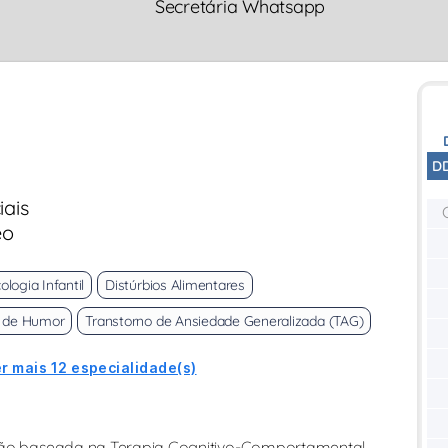
Secretária Whatsapp
D
iais
eo
ologia Infantil
Distúrbios Alimentares
e de Humor
Transtorno de Ansiedade Generalizada (TAG)
r mais 12 especialidade(s)
ação baseada na Terapia Cognitivo-Comportamental