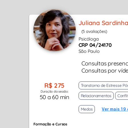
Juliana Sardinh
(5 avaliações)
Psicóloga
CRP 04/24170
São Paulo
Consultas presenc
Consultas por víd
R$ 275
Transtorno de Estresse Pó
Duração da sessão:
Relacionamentos
Confli
50 a 60 min
Medos
Ver mais 19 
Formação e Cursos