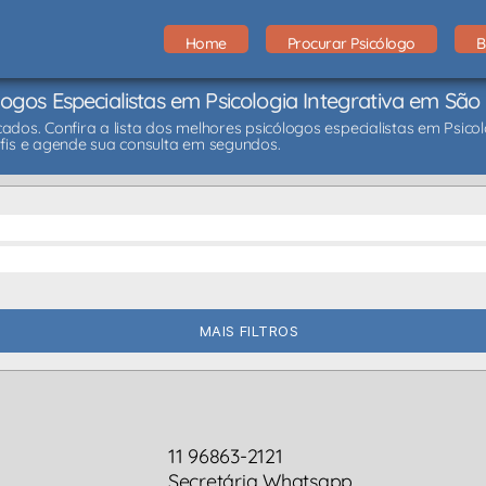
Home
Procurar Psicólogo
B
logos Especialistas em Psicologia Integrativa em São
cados. Confira a lista dos melhores psicólogos especialistas em Psic
fis e agende sua consulta em segundos.
MAIS FILTROS
11 96863-2121
Secretária Whatsapp