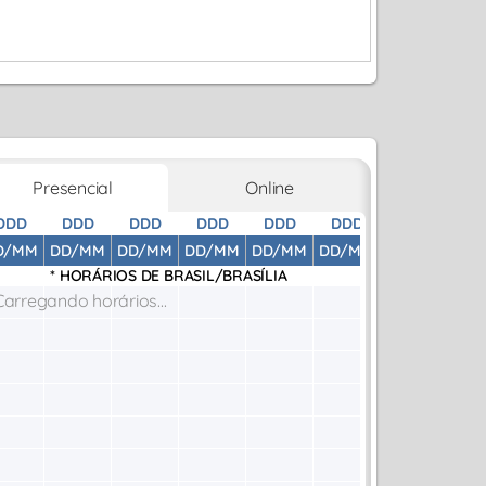
Presencial
Online
DDD
DDD
DDD
DDD
DDD
DDD
DDD
D
D/MM
DD/MM
DD/MM
DD/MM
DD/MM
DD/MM
DD/MM
DD
* HORÁRIOS DE
BRASIL/BRASÍLIA
Carregando horários...