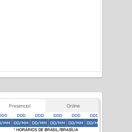
Presencial
Online
DDD
DDD
DDD
DDD
DDD
DDD
DDD
D
D/MM
DD/MM
DD/MM
DD/MM
DD/MM
DD/MM
DD/MM
DD
* HORÁRIOS DE
BRASIL/BRASÍLIA