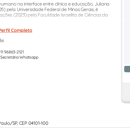
mano na interface entre clínica e educação, Juliana
) pela Universidade Federal de Minas Gerais, é
ções (2023) pela Faculdade Israelita de Ciências da
Perfil Completo
ês
11 96863-2121
Secretária Whatsapp
 Paulo/SP, CEP 04101-100