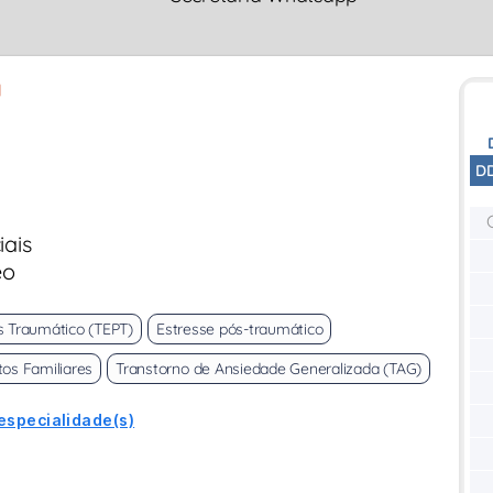
a
D
iais
eo
s Traumático (TEPT)
Estresse pós-traumático
tos Familiares
Transtorno de Ansiedade Generalizada (TAG)
especialidade(s)