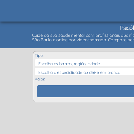
Psicó
Cuide da sua saúde mental com profissionais qualifi
São Paulo e online por videochamada. Compare per
Tipo:
Escolha os bairros, região, cidade...
Escolha a especialidade ou deixe em branco
Valor: