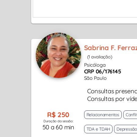
Sabrina F. Ferra
(1 avaliação)
Psicóloga
CRP 06/176145
São Paulo
Consultas presenc
Consultas por víd
R$ 250
Relacionamentos
Confli
Duração da sessão:
50 a 60 min
TDA e TDAH
Depressão