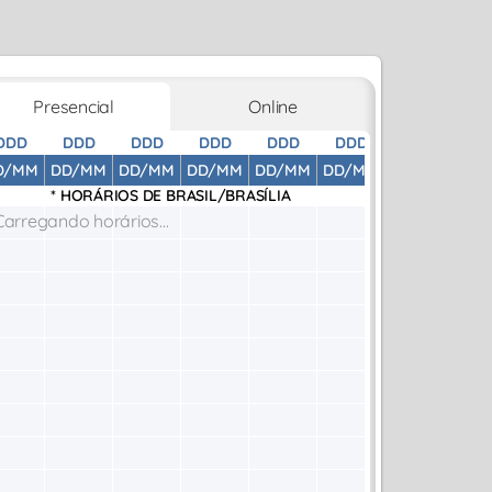
Presencial
Online
DDD
DDD
DDD
DDD
DDD
DDD
DDD
D
D/MM
DD/MM
DD/MM
DD/MM
DD/MM
DD/MM
DD/MM
DD
* HORÁRIOS DE
BRASIL/BRASÍLIA
Carregando horários...