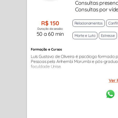
Consultas presenc
Consultas por víd
R$ 150
Relacionamentos
Confli
Duração da sessão:
50 a 60 min
Morte e Luto
Estresse
Formação e Cursos
Luís Gustavo de Oliveira é psicólogo formad
Pessoas pela Anhembi Morumbi e pós-graduaçã
faculdade Unise.
Ver 