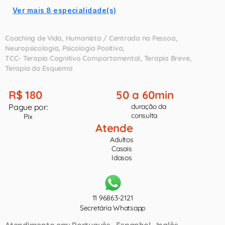
Ver mais 8 especialidade(s)
Coaching de Vida
Humanista / Centrada na Pessoa
Neuropsicologia
Psicologia Positiva
TCC- Terapia Cognitivo Comportamental
Terapia Breve
Terapia do Esquema
R$ 180
50 a 60min
Pague por:
duração da
consulta
Pix
Atende
Adultos
Casais
Idosos
11 96863-2121
Secretária Whatsapp