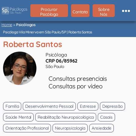
Procurar
Sobre
Contato
Psicólogo
Nós
Psicólogos
São
Home
»
Psicólogos
Paulo
Psicóloga Vila Minerva em São Paulo/SP | Roberta Santos
Roberta Santos
Psicóloga
CRP 06/85962
São Paulo
Consultas presenciais
Consultas por vídeo
Família
Desenvolvimento Pessoal
Estresse
Depressão
Saúde Mental
Reabilitação Neuropsicológica
Casais
Orientação Profissional
Neuropsicologia
Ansiedade