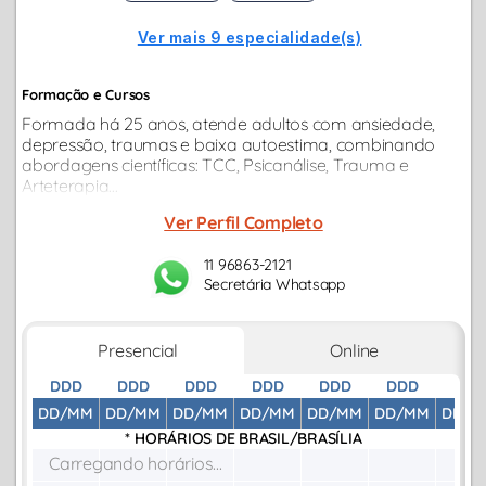
Ver mais 9 especialidade(s)
Formação e Cursos
Formada há 25 anos, atende adultos com ansiedade,
depressão, traumas e baixa autoestima, combinando
abordagens científicas: TCC, Psicanálise, Trauma e
Arteterapia...
Ver Perfil Completo
11 96863-2121
Secretária Whatsapp
Presencial
Online
DDD
DDD
DDD
DDD
DDD
DDD
DDD
DD/MM
DD/MM
DD/MM
DD/MM
DD/MM
DD/MM
DD/M
* HORÁRIOS DE
BRASIL/BRASÍLIA
Carregando horários...