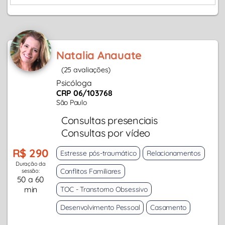
Natalia Anauate
(25 avaliações)
Psicóloga
CRP 06/103768
São Paulo
Consultas presenciais
Consultas por vídeo
R$ 290
Estresse pós-traumático
Relacionamentos
Duração da
Conflitos Familiares
sessão:
50 a 60
min
TOC - Transtorno Obsessivo
Desenvolvimento Pessoal
Casamento