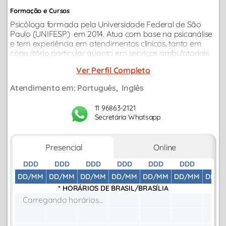
Formação e Cursos
Psicóloga formada pela Universidade Federal de São
Paulo (UNIFESP) em 2014. Atua com base na psicanálise
e tem experiência em atendimentos clínicos, tanto em
consultório particular quanto em serviços ambulatoriais
da rede pública, como o Centro de Atenção Integrada à
Ver Perfil Completo
Saúde Mental (CAISM).
Atendimento em:
Português
Inglês
11 96863-2121
Secretária Whatsapp
Presencial
Online
DDD
DDD
DDD
DDD
DDD
DDD
DDD
DD/MM
DD/MM
DD/MM
DD/MM
DD/MM
DD/MM
DD/M
* HORÁRIOS DE
BRASIL/BRASÍLIA
Carregando horários...