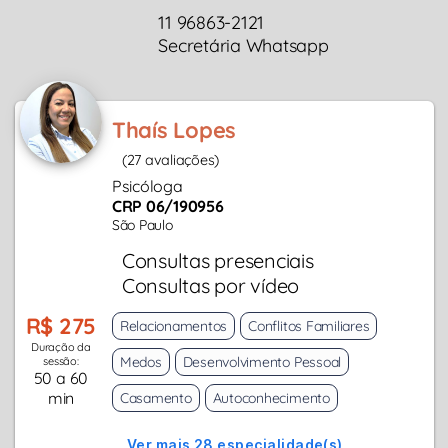
11 96863-2121
Secretária Whatsapp
Thaís Lopes
(27 avaliações)
Psicóloga
CRP 06/190956
São Paulo
Consultas presenciais
Consultas por vídeo
R$ 275
Relacionamentos
Conflitos Familiares
Duração da
Medos
Desenvolvimento Pessoal
sessão:
50 a 60
min
Casamento
Autoconhecimento
Ver mais 28 especialidade(s)