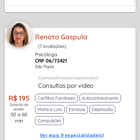
Renata Gaspula
(7 avaliações)
Psicóloga
CRP 06/72421
São Paulo
Consultas presenciais
Consultas por vídeo
R$ 195
Conflitos Familiares
Autoconhecimento
Duração da
Morte e Luto
Estresse
Depressão
sessão:
50 a 60
min
Compulsões
Ver mais 9 especialidade(s)