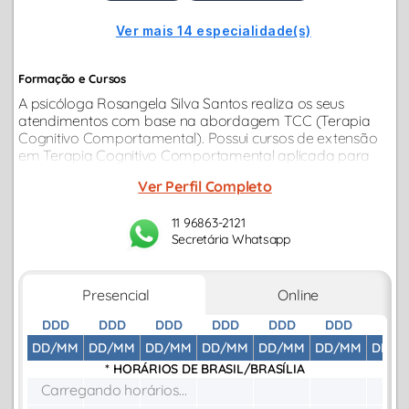
Ver mais 14 especialidade(s)
Formação e Cursos
A psicóloga Rosangela Silva Santos realiza os seus
atendimentos com base na abordagem TCC (Terapia
Cognitivo Comportamental). Possui cursos de extensão
em Terapia Cognitivo Comportamental aplicada para
transtornos de Ansiedade e Depressão pela Escola de
Ver Perfil Completo
Educação Permanente da Faculdade de...
11 96863-2121
Secretária Whatsapp
Presencial
Online
DDD
DDD
DDD
DDD
DDD
DDD
DDD
DD/MM
DD/MM
DD/MM
DD/MM
DD/MM
DD/MM
DD/M
* HORÁRIOS DE
BRASIL/BRASÍLIA
Carregando horários...