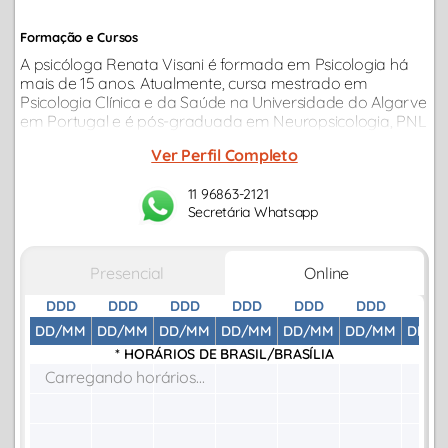
Formação e Cursos
A psicóloga Renata Visani é formada em Psicologia há
mais de 15 anos. Atualmente, cursa mestrado em
Psicologia Clínica e da Saúde na Universidade do Algarve
em Portugal e é pós-graduada em Neuropsicologia, PNL
(Programação Neurolinguistica) e atende também
Ver Perfil Completo
através da Psicanálise.
11 96863-2121
Secretária Whatsapp
Presencial
Online
DDD
DDD
DDD
DDD
DDD
DDD
DDD
DD/MM
DD/MM
DD/MM
DD/MM
DD/MM
DD/MM
DD/M
* HORÁRIOS DE
BRASIL/BRASÍLIA
Carregando horários...