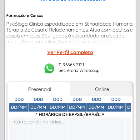
Formação e Cursos
Psicóloga Clínica especializada em Sexualidade Humana,
Terapia de Casal e Relacionamentos. Atua com adultos e
casais em questões ligadas à sexualidade, ansiedade,
autoestima, comunicação e conflitos conjugais...
Ver Perfil Completo
11 96863-2121
Secretária Whatsapp
Presencial
Online
DDD
DDD
DDD
DDD
DDD
DDD
DDD
DD/MM
DD/MM
DD/MM
DD/MM
DD/MM
DD/MM
DD/M
* HORÁRIOS DE
BRASIL/BRASÍLIA
Carregando horários...