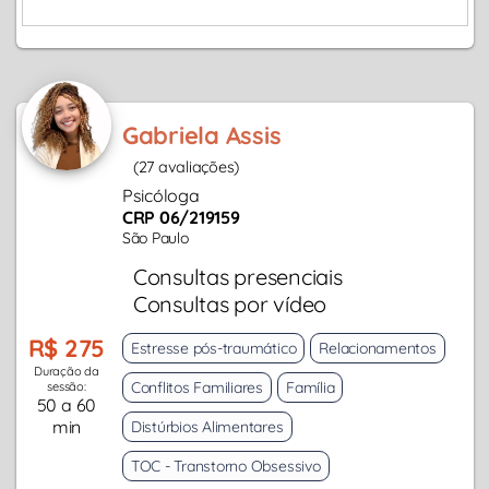
Gabriela Assis
(27 avaliações)
Psicóloga
CRP 06/219159
São Paulo
Consultas presenciais
Consultas por vídeo
R$ 275
Estresse pós-traumático
Relacionamentos
Duração da
Conflitos Familiares
Família
sessão:
50 a 60
min
Distúrbios Alimentares
TOC - Transtorno Obsessivo