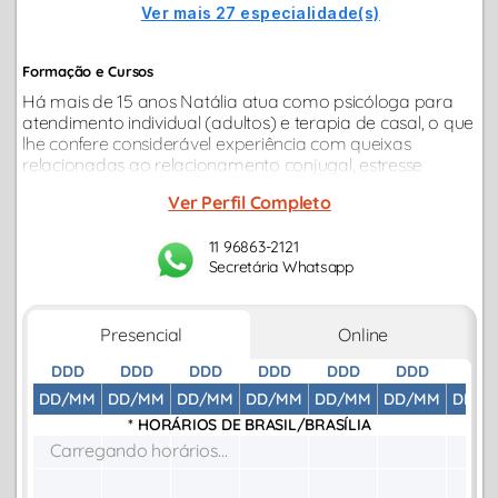
Ver mais 27 especialidade(s)
Formação e Cursos
Há mais de 15 anos Natália atua como psicóloga para
atendimento individual (adultos) e terapia de casal, o que
lhe confere considerável experiência com queixas
relacionadas ao relacionamento conjugal, estresse
relacionado ao trabalho, dificuldades na vida afetiva e
Ver Perfil Completo
relacionamentos...
11 96863-2121
Secretária Whatsapp
Presencial
Online
DDD
DDD
DDD
DDD
DDD
DDD
DDD
DD/MM
DD/MM
DD/MM
DD/MM
DD/MM
DD/MM
DD/M
* HORÁRIOS DE
BRASIL/BRASÍLIA
Carregando horários...