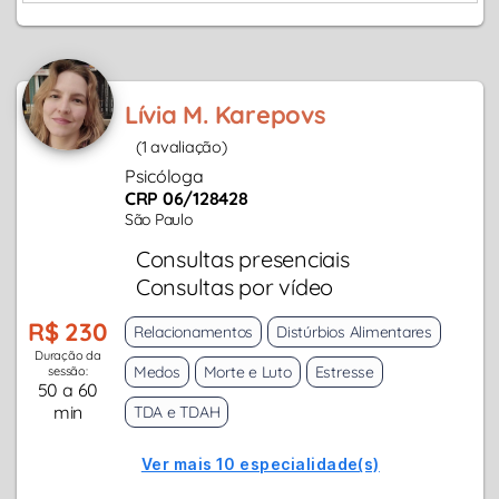
Lívia M. Karepovs
(1 avaliação)
Psicóloga
CRP 06/128428
São Paulo
Consultas presenciais
Consultas por vídeo
R$ 230
Relacionamentos
Distúrbios Alimentares
Duração da
Medos
Morte e Luto
Estresse
sessão:
50 a 60
min
TDA e TDAH
Ver mais 10 especialidade(s)