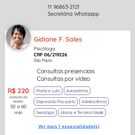
11 96863-2121
Secretária Whatsapp
Gidiane F. Sales
Psicóloga
CRP 06/219226
São Paulo
Consultas presenciais
Consultas por vídeo
R$ 220
Morte e Luto
Autoestima
Duração da
Depressão Pós-parto
Adolescência
sessão:
50 a 60
min
Sexologia
Idosos e Terceira Idade
Ver mais 1 especialidade(s)