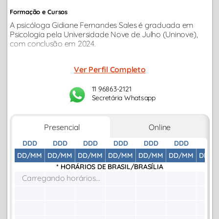
Formação e Cursos
A psicóloga Gidiane Fernandes Sales é graduada em
Psicologia pela Universidade Nove de Julho (Uninove),
com conclusão em 2024.
Ver Perfil Completo
11 96863-2121
Secretária Whatsapp
Presencial
Online
DDD
DDD
DDD
DDD
DDD
DDD
DDD
DD/MM
DD/MM
DD/MM
DD/MM
DD/MM
DD/MM
DD/M
* HORÁRIOS DE
BRASIL/BRASÍLIA
Carregando horários...