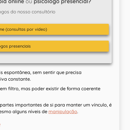
ia online
ou
psicólogo presencial?
ogos do nosso consultório
ne (consultas por video)
ogos presenciais
s espontânea, sem sentir que precisa
va constante.
sem filtro, mas poder existir de forma coerente
artes importantes de si para manter um vínculo, é
esmo alguns níveis de
manipulação
.
e