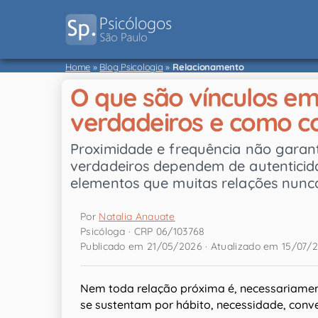
Home
»
Blog Psicologia
»
Relacionamento
O que são vínculos e
verdadeiros e como co
Proximidade e frequência não garan
verdadeiros dependem de autenticid
elementos que muitas relações nunc
Por
Natalia Anauate
Psicóloga · CRP 06/103768
Publicado em 21/05/2026 · Atualizado em 15/07/
Nem toda relação próxima é, necessariamen
se sustentam por hábito, necessidade, conv