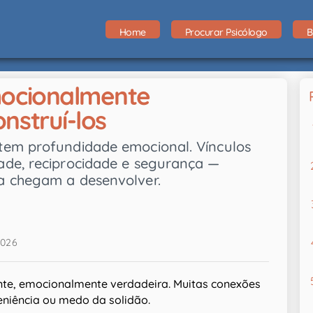
Home
Procurar Psicólogo
B
mocionalmente
nstruí-los
tem profundidade emocional. Vínculos
ade, reciprocidade e segurança —
a chegam a desenvolver.
2026
te, emocionalmente verdadeira. Muitas conexões
eniência ou medo da solidão.