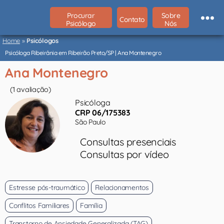
Procurar
Sobre
Contato
Psicólogo
Nós
Psicólogos
São
Home
»
Psicólogos
Paulo
Psicóloga Ribeirânia em Ribeirão Preto/SP | Ana Montenegro
Ana Montenegro
(1 avaliação)
Psicóloga
CRP 06/175383
São Paulo
Consultas presenciais
Consultas por vídeo
Estresse pós-traumático
Relacionamentos
Conflitos Familiares
Família
Transtorno de Ansiedade Generalizada (TAG)