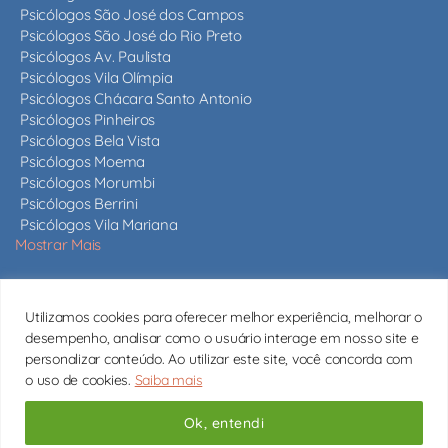
Psicólogos São José dos Campos
Psicólogos São José do Rio Preto
Psicólogos Av. Paulista
Psicólogos Vila Olímpia
Psicólogos Chácara Santo Antonio
Psicólogos Pinheiros
Psicólogos Bela Vista
Psicólogos Moema
Psicólogos Morumbi
Psicólogos Berrini
Psicólogos Vila Mariana
Mostrar Mais
Nossos psicólogos
Utilizamos cookies para oferecer melhor experiência, melhorar o
Mais de 820 psicólogos em São Paulo e em todo o estado,
desempenho, analisar como o usuário interage em nosso site e
todos com CRP ativo.
Conheça nossos psicólogos
personalizar conteúdo. Ao utilizar este site, você concorda com
o uso de cookies.
Saiba mais
contato@psicologossaopaulo.com.br
Copyright © 2026 Psicólogos São Paulo
Ok, entendi
Subir
↑