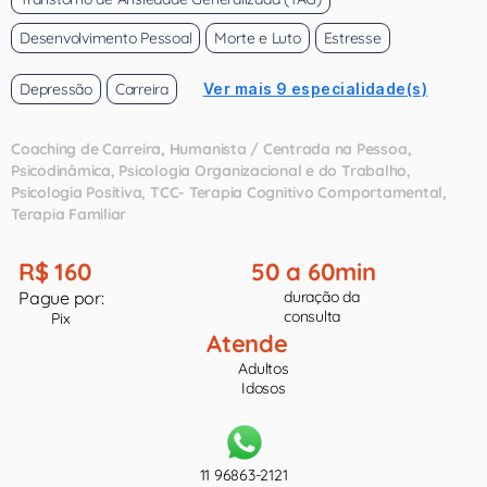
Desenvolvimento Pessoal
Morte e Luto
Estresse
Depressão
Carreira
Ver mais 9 especialidade(s)
Coaching de Carreira
Humanista / Centrada na Pessoa
Psicodinâmica
Psicologia Organizacional e do Trabalho
Psicologia Positiva
TCC- Terapia Cognitivo Comportamental
Terapia Familiar
R$ 160
50 a 60min
Pague por:
duração da
consulta
Pix
Atende
Adultos
Idosos
11 96863-2121