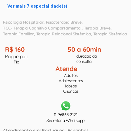
Ver mais 7 especialidade(s)
Psicologia Hospitalar
Psicoterapia Breve
TCC- Terapia Cognitivo Comportamental
Terapia Breve
Terapia Familiar
Terapia Relacional Sistêmica
Terapia Sistêmica
R$ 160
50 a 60min
Pague por:
duração da
consulta
Pix
Atende
Adultos
Adolescentes
Idosos
Crianças
11 96863-2121
Secretária Whatsapp
Atendimento em:
Português
Espanhol