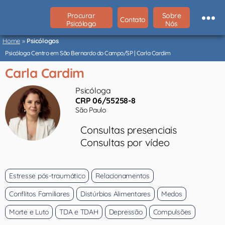
Procurar
Sobre
Contato
Psicólogo
Nós
Psicólogos
São
Home
»
Psicólogos
Paulo
Psicóloga Centro em São Bernardo do Campo/SP | Carla Cardim
Carla Cardim
Psicóloga
CRP 06/55258-8
São Paulo
Consultas presenciais
Consultas por vídeo
Estresse pós-traumático
Relacionamentos
Conflitos Familiares
Distúrbios Alimentares
Medos
Morte e Luto
TDA e TDAH
Depressão
Compulsões