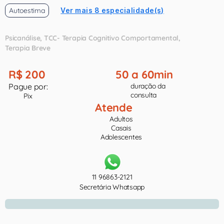
Autoestima
Ver mais 8 especialidade(s)
Psicanálise
TCC- Terapia Cognitivo Comportamental
Terapia Breve
R$ 200
50 a 60min
Pague por:
duração da
consulta
Pix
Atende
Adultos
Casais
Adolescentes
11 96863-2121
Secretária Whatsapp