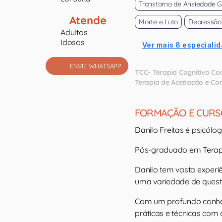
Transtorno de Ansiedade G
Atende
Morte e Luto
Depressão
Adultos
Idosos
Ver mais 8 especialid
ENVIE WHATSAPP
TCC- Terapia Cognitivo C
Terapia de Aceitação e C
FORMAÇÃO E CURS
Danilo Freitas é psicólo
Pós-graduado em Terapi
Danilo tem vasta experiê
uma variedade de quest
Com um profundo conheci
práticas e técnicas com 