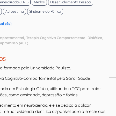
eneralizada (TAG)
Medos
Desenvolvimento Pessoal
Autoestima
Síndrome do Pânico
ade(s)
omportamental
Terapia Cognitiva Comportamental Dialética
ompromisso (ACT)
OS
go formado pela Universidade Paulista.
a Cognitivo-Comportamental pela Sanar Saúde.
ncia em Psicologia Clínica, utilizando a TCC para tratar
ões, como ansiedade, depressão e fobias.
mento em neurociência, ele se dedica a aplicar
a melhor evidência científica disponível para oferecer aos