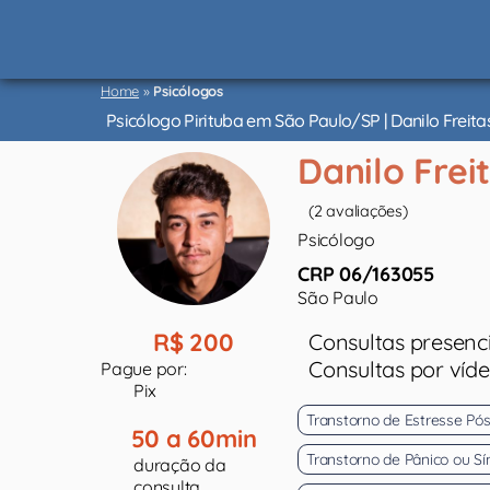
Psicólogos
São
Home
»
Psicólogos
Paulo
Psicólogo Pirituba em São Paulo/SP | Danilo Freita
Danilo Frei
(2 avaliações)
Psicólogo
CRP 06/163055
São Paulo
R$ 200
Consultas presenci
Consultas por víd
Pague por:
Pix
Transtorno de Estresse Pó
50 a 60min
Transtorno de Pânico ou S
duração da
consulta