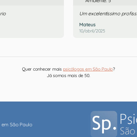
Ambiente: 5
rio
Um excelentíssimo profissi
Mateus
10/abril/2025
Quer conhecer mais
psicólogos em São Paulo
?
Já somos mais de 50.
al em São Paulo