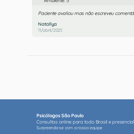
Ambiente: 5
Paciente avaliou mas não escreveu comentá
Natallya
11/abril/2025
Psicólogos São Paulo
Consultas online para todo Brasil e presenci
Surpreenda-se com a nossa equipe