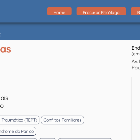
Home
Procurar Psicólogo
B
s
tas
End
(em 
Av. 
Pau
ais
eo
s Traumático (TEPT)
Conflitos Familiares
índrome do Pânico