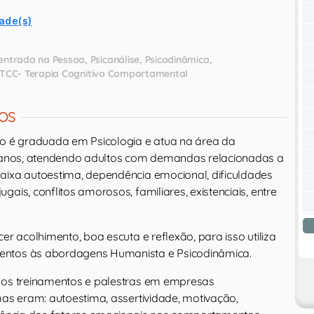
ade(s)
entrada na Pessoa
Psicanálise
Psicodinâmica
TCC- Terapia Cognitivo Comportamental
OS
no é graduada em Psicologia e atua na área da
0 anos, atendendo adultos com demandas relacionadas a
aixa autoestima, dependência emocional, dificuldades
gais, conflitos amorosos, familiares, existenciais, entre
er acolhimento, boa escuta e reflexão, para isso utiliza
ntos às abordagens Humanista e Psicodinâmica.
nos treinamentos e palestras em empresas
mas eram: autoestima, assertividade, motivação,