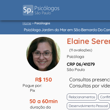
Psicólogos
Home
»
Psicólogos
São
Paulo
Psicóloga Jardim do Mar em São Bernardo Do Cam
Elaine Sere
(11 avaliações)
Psicóloga
CRP 06/41079
São Paulo
R$ 150
Consultas presenci
Consultas por víd
Pague por:
Pix
Relacionamentos
Confli
50 a 60min
Desenvolvimento Pessoal
duração da