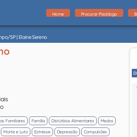
Home
Procurar Psicólogo
B
po/SP | Elaine Sereno
no
D
ais
eo
tos Familiares
Família
Distúrbios Alimentares
Medos
Morte e Luto
Estresse
Depressão
Compulsões