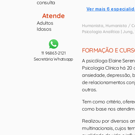
consulta
Ver mais 6 especialid
Atende
Adultos
Humanista
Humanista / C
Idosos
Psicologia Analítica | Jung
FORMAÇÃO E CURS
11 96863-2121
Secretária Whatsapp
A psicóloga Elaine Sere
Psicologia Clínica há 2
ansiedade, depressão, b
de relacionamentos conju
outras.
Tem como critério, oferec
como base nos atendime
Realizou por diversos a
multinacionais, cujos te