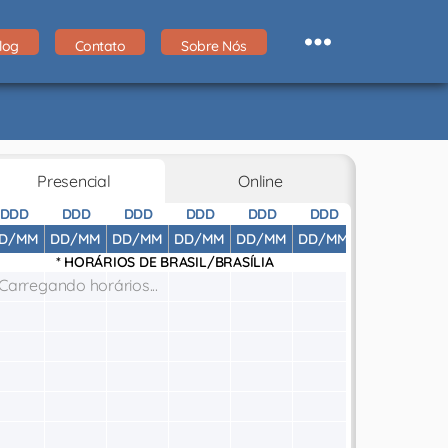
log
Contato
Sobre Nós
Presencial
Online
DDD
DDD
DDD
DDD
DDD
DDD
DDD
D
D/MM
DD/MM
DD/MM
DD/MM
DD/MM
DD/MM
DD/MM
DD
* HORÁRIOS DE
BRASIL/BRASÍLIA
Carregando horários...