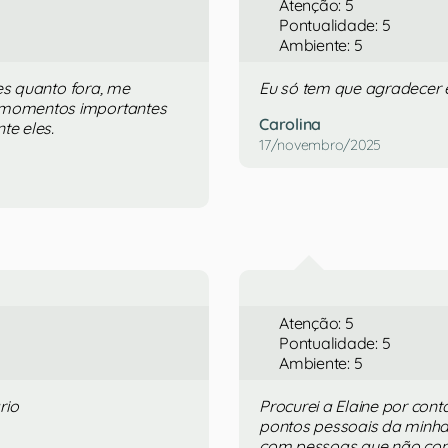
Atenção: 5
Pontualidade: 5
Ambiente: 5
es quanto fora, me
Eu só tem que agradecer e
momentos importantes
Carolina
te eles.
17/novembro/2025
Atenção: 5
Pontualidade: 5
Ambiente: 5
rio
Procurei a Elaine por con
pontos pessoais da minha 
com pessoas que não conhe