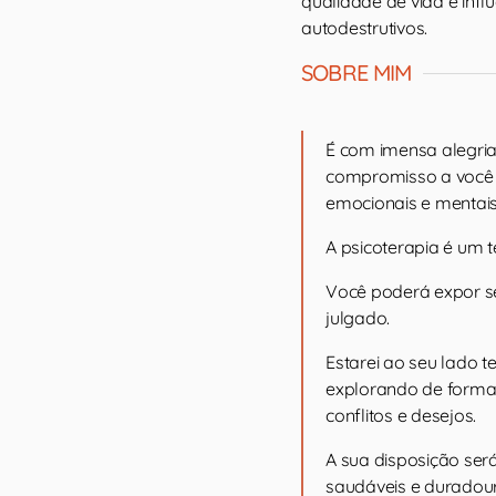
qualidade de vida e inf
autodestrutivos.
SOBRE MIM
É com imensa alegri
compromisso a você q
emocionais e mentais
A psicoterapia é um 
Você poderá expor se
julgado.
Estarei ao seu lado 
explorando de forma 
conflitos e desejos.
A sua disposição ser
saudáveis e duradour