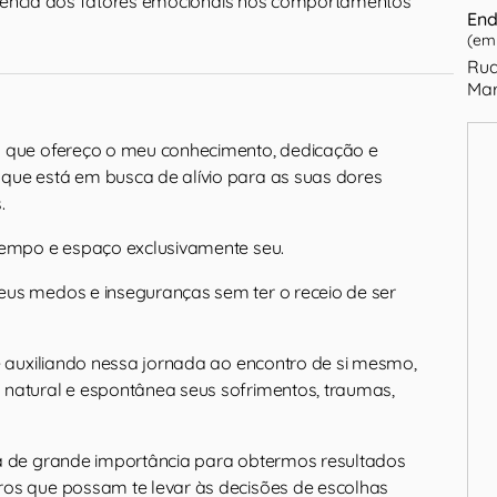
luência dos fatores emocionais nos comportamentos
End
(em 
Rua
Mar
a que ofereço o meu conhecimento, dedicação e
ue está em busca de alívio para as suas dores
.
tempo e espaço exclusivamente seu.
us medos e inseguranças sem ter o receio de ser
te auxiliando nessa jornada ao encontro de si mesmo,
natural e espontânea seus sofrimentos, traumas,
á de grande importância para obtermos resultados
os que possam te levar às decisões de escolhas