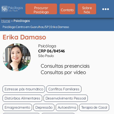
Procurar
Sobre
Contato
Psicólogo
Nós
Psicólogos
São
Home
»
Psicólogos
Paulo
Psicóloga Centro em Guarulhos/SP | Erika Damaso
Erika Damaso
Psicóloga
CRP 06/84546
São Paulo
Consultas presenciais
Consultas por vídeo
Estresse pós-traumático
Conflitos Familiares
Distúrbios Alimentares
Desenvolvimento Pessoal
Emagrecimento
Depressão
Autoestima
Terapia de Casal