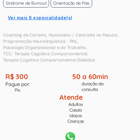
Síndrome de Burnout
Orientação de Pais
Ver mais 8 especialidade(s)
Coaching de Carreira
Humanista / Centrada na Pessoa
Programação Neurolinguística - PNL
Psicologia Organizacional e do Trabalho
TCC- Terapia Cognitivo Comportamental
Terapia Cognitiva Comportamental Dialética
R$ 300
50 a 60min
Pague por:
duração da
consulta
Pix
Atende
Adultos
Casais
Idosos
Crianças