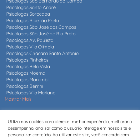
Psicólogos São Bernardo do Campo
Psicólogos Santo André
Psicólogos Sorocaba
Psicólogos Ribeirão Preto
Psicólogos São José dos Campos
Psicólogos São José do Rio Preto
Psicólogos Av. Paulista
Psicólogos Vila Olímpia
Psicólogos Chácara Santo Antonio
Psicólogos Pinheiros
Psicólogos Bela Vista
Psicólogos Moema
Psicólogos Morumbi
Psicólogos Berrini
Psicólogos Vila Mariana
Mostrar Mais
Nossos psicólogos
Utilizamos cookies para oferecer melhor experiência, melhorar o
Mais de 820 psicólogos em São Paulo e em todo o estado,
desempenho, analisar como o usuário interage em nosso site e
todos com CRP ativo.
Conheça nossos psicólogos
personalizar conteúdo. Ao utilizar este site, você concorda com