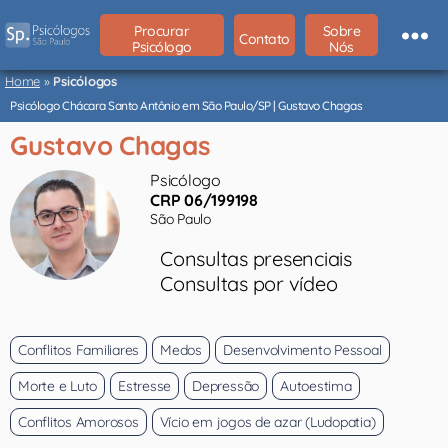
Procurar
Sobre
Contato
Psicólogo
Nós
Psicólogos
São
Home
»
Psicólogos
Paulo
Psicólogo Chácara Santo Antônio em São Paulo/SP | Gustavo Chagas
Gustavo Chagas
Psicólogo
CRP 06/199198
São Paulo
Consultas presenciais
Consultas por vídeo
Conflitos Familiares
Medos
Desenvolvimento Pessoal
Morte e Luto
Estresse
Depressão
Autoestima
Conflitos Amorosos
Vício em jogos de azar (Ludopatia)