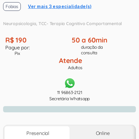
Fobias
Ver mais 3 especialidade(s)
Neuropsicologia
TCC- Terapia Cognitivo Comportamental
R$ 190
50 a 60min
Pague por:
duração da
consulta
Pix
Atende
Adultos
11 96863-2121
Secretária Whatsapp
Presencial
Online