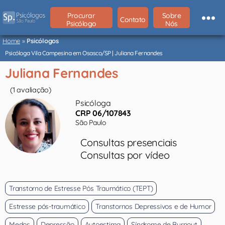
Procurar
Sobre
Contato
Psicólogo
Nós
Psicólogos
São
Home
»
Psicólogos
Paulo
Psicóloga Vila Campesina em Osasco/SP | Juliana Fernandes
Juliana Fernandes
(1 avaliação)
Psicóloga
CRP 06/107843
São Paulo
Consultas presenciais
Consultas por vídeo
Transtorno de Estresse Pós Traumático (TEPT)
Estresse pós-traumático
Transtornos Depressivos e de Humor
Medos
Depressão
Autoestima
Síndrome de Burnout