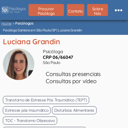
Procurar
Sobre
Contato
Psicólogo
Nós
Psicólogos
São
Home
»
Psicólogos
Paulo
Psicóloga Santana em São Paulo/SP | Luciana Grandin
Luciana Grandin
Psicóloga
CRP 06/66047
São Paulo
Consultas presenciais
Consultas por vídeo
Transtorno de Estresse Pós Traumático (TEPT)
Estresse pós-traumático
Distúrbios Alimentares
TOC - Transtorno Obsessivo