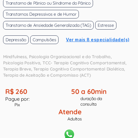
Transtorno de Pânico ou Síndrome do Pânico
Transtornos Depressivos e de Humor
Transtorno de Ansiedade Generalizada (TAG)
Estresse
Depressão
Compulsões
Ver mais 8 especialidade(s)
Mindfulness
Psicologia Organizacional e do Trabalho
Psicologia Positiva
TCC- Terapia Cognitivo Comportamental
Terapia Breve
Terapia Cognitiva Comportamental Dialética
Terapia de Aceitação e Compromisso (ACT)
R$ 260
50 a 60min
Pague por:
duração da
consulta
Pix
Atende
Adultos