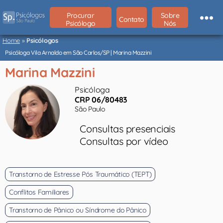
Procurar
Sobre
Contato
Psicólogo
Nós
Psicólogos
São
Home
»
Psicólogos
Paulo
Psicóloga Vila Arnaldo em São Carlos/SP | Marina Mazzini
Marina Mazzini
Psicóloga
CRP 06/80483
São Paulo
Consultas presenciais
Consultas por vídeo
Transtorno de Estresse Pós Traumático (TEPT)
Conflitos Familiares
Transtorno de Pânico ou Síndrome do Pânico