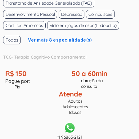
Transtorno de Ansiedade Generalizada (TAG)
Desenvolvimento Pessoal
Depressão
Compulsões
Conflitos Amorosos
Vício em jogos de azar (Ludopatia)
Fobias
Ver mais 8 especialidade(s)
TCC- Terapia Cognitivo Comportamental
R$ 150
50 a 60min
Pague por:
duração da
consulta
Pix
Atende
Adultos
Adolescentes
Idosos
11 96863-2121