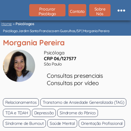
Procurar
Sobre
Contato
Psicólogo
Nós
Psicólogos
São
Home
»
Psicólogos
Paulo
Psicóloga Jardim Santa Francisca em Guarulhos/SP | Morgania Pereira
Morgania Pereira
Psicóloga
CRP 06/127577
São Paulo
Consultas presenciais
Consultas por vídeo
Relacionamentos
Transtorno de Ansiedade Generalizada (TAG)
TDA e TDAH
Depressão
Síndrome do Pânico
Síndrome de Burnout
Saúde Mental
Orientação Profissional