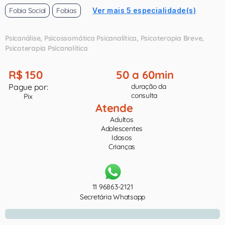
Fobia Social
Fobias
Ver mais 5 especialidade(s)
Psicanálise
Psicossomática Psicanalítica
Psicoterapia Breve
Psicoterapia Psicanalítica
R$ 150
50 a 60min
Pague por:
duração da
consulta
Pix
Atende
Adultos
Adolescentes
Idosos
Crianças
11 96863-2121
Secretária Whatsapp