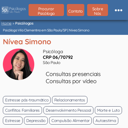
Procurar
Sobre
Contato
Psicólogo
Nós
Psicólogos
São
Home
»
Psicólogos
Paulo
Psicóloga Vila Clementino em São Paulo/SP | Nívea Simono
Nívea Simono
Psicóloga
CRP 06/70792
São Paulo
Consultas presenciais
Consultas por vídeo
Estresse pós-traumático
Relacionamentos
Conflitos Familiares
Desenvolvimento Pessoal
Morte e Luto
Estresse
Depressão
Compulsão Alimentar
Autoestima