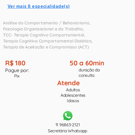
Ver mais 8 especialidade(s)
Análise do Comportamento / Behaviorismo
Psicologia Organizacional e do Trabalho
TCC- Terapia Cognitivo Comportamental
Terapia Cognitiva Comportamental Dialética
Terapia de Aceitação e Compromisso (ACT)
R$ 180
50 a 60min
Pague por:
duração da
consulta
Pix
Atende
Adultos
Adolescentes
Idosos
11 96863-2121
Secretária Whatsapp