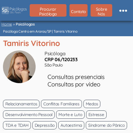
Procurar
Sobre
Contato
Psicólogo
Nós
Psicólogos
São
Home
»
Psicólogos
Paulo
Psicóloga Centro em Araras/SP | Tamiris Vitorino
Tamiris Vitorino
Psicóloga
CRP 06/120233
São Paulo
Consultas presenciais
Consultas por vídeo
Relacionamentos
Conflitos Familiares
Medos
Desenvolvimento Pessoal
Morte e Luto
Estresse
TDA e TDAH
Depressão
Autoestima
Síndrome do Pânico