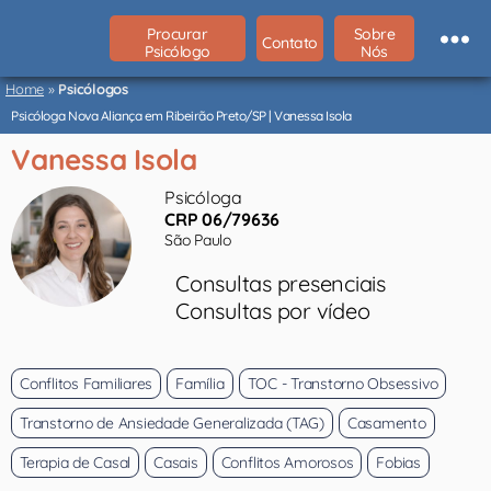
Procurar
Sobre
Contato
Psicólogo
Nós
Psicólogos
São
Home
»
Psicólogos
Paulo
Psicóloga Nova Aliança em Ribeirão Preto/SP | Vanessa Isola
Vanessa Isola
Psicóloga
CRP 06/79636
São Paulo
Consultas presenciais
Consultas por vídeo
Conflitos Familiares
Família
TOC - Transtorno Obsessivo
Transtorno de Ansiedade Generalizada (TAG)
Casamento
Terapia de Casal
Casais
Conflitos Amorosos
Fobias