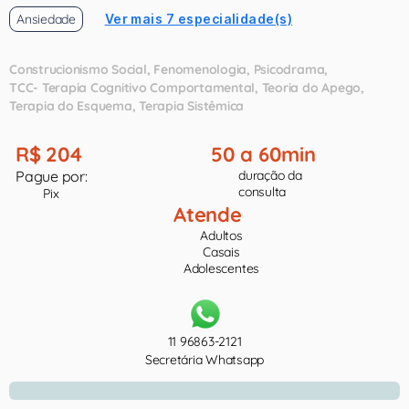
Ansiedade
Ver mais 7 especialidade(s)
Construcionismo Social
Fenomenologia
Psicodrama
TCC- Terapia Cognitivo Comportamental
Teoria do Apego
Terapia do Esquema
Terapia Sistêmica
R$ 204
50 a 60min
Pague por:
duração da
consulta
Pix
Atende
Adultos
Casais
Adolescentes
11 96863-2121
Secretária Whatsapp