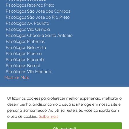
Psicólogos Ribeirão Preto
Psicólogos São José dos Campos
Psicólogos São José do Rio Preto
Psicólogos Av. Paulista
Psicólogos Vila Olímpia
Psicólogos Chácara Santo Antonio
Psicólogos Pinheiros
Psicólogos Bela Vista
Psicólogos Moema
Psicólogos Morumbi
Psicólogos Berrini
Psicólogos Vila Mariana
Mostrar Mais
Nossos psicólogos
Utilizamos cookies para oferecer melhor experiência, melhorar o
Mais de 820 psicólogos em São Paulo e em todo o estado,
desempenho, analisar como o usuário interage em nosso site e
todos com CRP ativo.
Conheça nossos psicólogos
personalizar conteúdo. Ao utilizar este site, você concorda com
o uso de cookies.
Saiba mais
contato@psicologossaopaulo.com.br
Copyright © 2026 Psicólogos São Paulo
Ok, entendi