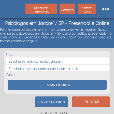
Procurar
Sobre
Contato
Psicólogo
Nós
Psicólogos em Jacareí / SP - Presencial e Online
Facilite sua rotina com atendimento perto de você. Aqui estão os
melhores psicólogos em Jacareí / SP para consultas presenciais no
consultório ou sessões online por vídeo. Encontre o horário ideal de
forma rápida e segura.
Tipo:
Escolha os bairros, região, cidade...
Escolha a especialidade ou deixe em branco
Valor:
MAIS FILTROS
BUSCAR
LIMPAR FILTROS