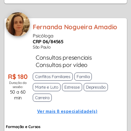
Fernanda Nogueira Amadio
Psicóloga
CRP 06/84565
São Paulo
Consultas presenciais
Consultas por vídeo
R$ 180
Conflitos Familiares
Família
Duração da
Morte e Luto
Estresse
Depressão
sessão:
50 a 60
min
Carreira
Ver mais 8 especialidade(s)
Formação e Cursos