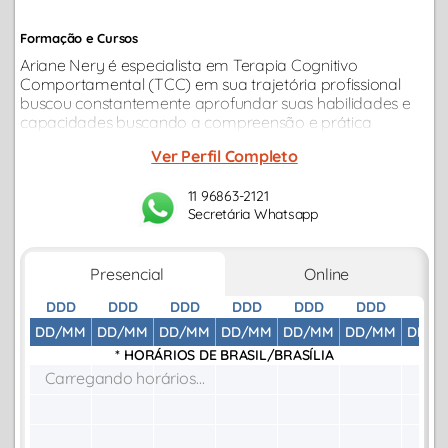
Formação e Cursos
Ariane Nery é especialista em Terapia Cognitivo
Comportamental (TCC) em sua trajetória profissional
buscou constantemente aprofundar suas habilidades e
capacidades buscando a compreensão e prática
profissional pautada na ética e em práticas de natureza
Ver Perfil Completo
cientifica.
11 96863-2121
Secretária Whatsapp
Presencial
Online
DDD
DDD
DDD
DDD
DDD
DDD
DDD
DD/MM
DD/MM
DD/MM
DD/MM
DD/MM
DD/MM
DD/M
* HORÁRIOS DE
BRASIL/BRASÍLIA
Carregando horários...