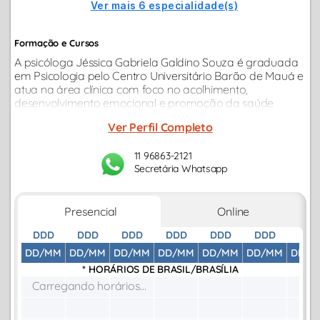
Ver mais 6 especialidade(s)
Formação e Cursos
A psicóloga Jéssica Gabriela Galdino Souza é graduada
em Psicologia pelo Centro Universitário Barão de Mauá e
atua na área clínica com foco no acolhimento,
desenvolvimento emocional e promoção da saúde
mental.
Ver Perfil Completo
11 96863-2121
Secretária Whatsapp
Presencial
Online
DDD
DDD
DDD
DDD
DDD
DDD
DDD
DD/MM
DD/MM
DD/MM
DD/MM
DD/MM
DD/MM
DD/M
* HORÁRIOS DE
BRASIL/BRASÍLIA
Carregando horários...