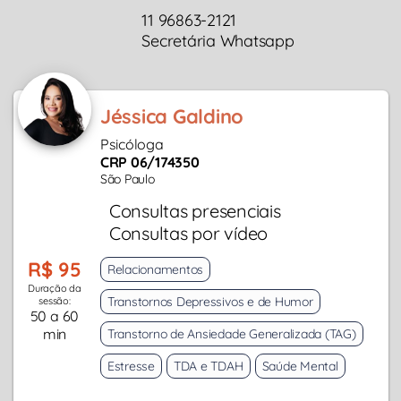
11 96863-2121
Secretária Whatsapp
Jéssica Galdino
Psicóloga
CRP 06/174350
São Paulo
Consultas presenciais
Consultas por vídeo
R$ 95
Relacionamentos
Duração da
Transtornos Depressivos e de Humor
sessão:
50 a 60
min
Transtorno de Ansiedade Generalizada (TAG)
Estresse
TDA e TDAH
Saúde Mental