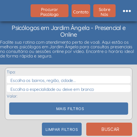
Procurar
Sobre
Contato
Psicólogo
Nós
Psicólogos em Jardim Ângela - Presencial e
Online
Facilite sua rotina com atendimento perto de você. Aqui estão os
melhores psicólogos em Jardim Ângela para consultas presenciais
no consultório ou sessões online por vídeo. Encontre o horário ideal
de forma rápida e segura.
Tipo:
Escolha os bairros, região, cidade...
Escolha a especialidade ou deixe em branco
Valor:
MAIS FILTROS
BUSCAR
LIMPAR FILTROS