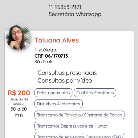
11 96863-2121
Secretária Whatsapp
Taluana Alves
Psicóloga
CRP 06/170713
São Paulo
Consultas presenciais
Consultas por vídeo
R$ 200
Relacionamentos
Conflitos Familiares
Duração da
Distúrbios Alimentares
sessão:
50 a 60
min
Transtorno de Pânico ou Síndrome do Pânico
Transtornos Depressivos e de Humor
Transtorno de Ansiedade Generalizada (TAG)