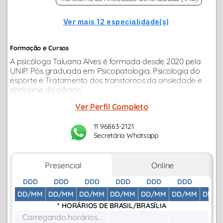
Ver mais 12 especialidade(s)
Formação e Cursos
A psicóloga Taluana Alves é formada desde 2020 pela
UNIP. Pós graduada em Psicopatologia, Psicologia do
esporte e Tratamento dos transtornos da ansiedade e
síndrome do pânico.
Ver Perfil Completo
11 96863-2121
Secretária Whatsapp
Presencial
Online
DDD
DDD
DDD
DDD
DDD
DDD
DDD
DD/MM
DD/MM
DD/MM
DD/MM
DD/MM
DD/MM
DD/M
* HORÁRIOS DE
BRASIL/BRASÍLIA
Carregando horários...